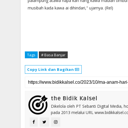
palampung atawa napa kah nang kawa maulah timbul bi
musibah kada kawa ai dihindari," ujarnya. (Rel)
Tags
# Basa Banjar
Copy Link dan Bagikan
the Bidik Kalsel
Dikelola oleh PT Sebanti Digital Media, 
pada 2013 melalui URL www.bidikkalsel.