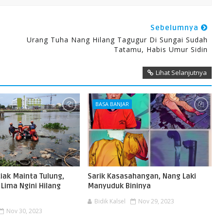
Sebelumnya
Urang Tuha Nang Hilang Tagugur Di Sungai Sudah
Tatamu, Habis Umur Sidin
Lihat Selanjutnya
BASA BANJAR
iak Mainta Tulung,
Sarik Kasasahangan, Nang Laki
Lima Ngini Hilang
Manyuduk Bininya
Bidik Kalsel
Nov 29, 2023
Nov 30, 2023