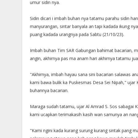
umur sidin nya.
Sidin dicari i imbah buhan nya tatamu parahu sidin ha
manyurangan, sintar banyala an tapi kadada ikung nya
puang kadada urangnya pada Sabtu (21/10/23).
Imbah buhan Tim SAR Gabungan bahimat bacarian, mah
angin, akhirnya pas ma anam hari akhirnya tatamu jua
"Akhirnya, imbah hayau sana sini bacarian salawas ana
kami bawa bulik ka Puskesmas Desa Sei Nipah," ujar
buhannya bacarian.
Maraga sudah tatamu, ujar Al Amrad S. Sos sabagai 
kami ucapkan terimakasih kasih wan samunya an nan
"Kami ngini kada kurang surung kurang sintak pang ma