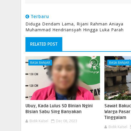
Terbaru
Diduga Dendam Lama, Rijani Rahman Aniaya
Muhammad Hendriansyah Hingga Luka Parah
RELATED POST
BASA BANJAR
BASA BANJAR
Ubuy, Kada Lulus SD Binian Ngini
Sawat Bakuc
Bisian Sabu Sing Banyakan
Warga Pasar 
Tinggalam
Bidik Kalsel
Dec 08, 2023
Bidik Kalsel