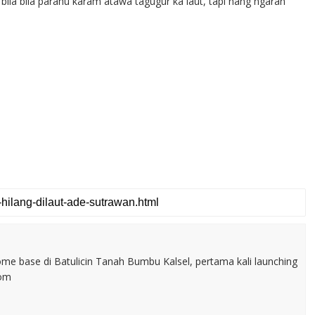
la bila parahu karam atawa tagugur ka laut, tapi nang ngaran
home base di Batulicin Tanah Bumbu Kalsel, pertama kali launching
com