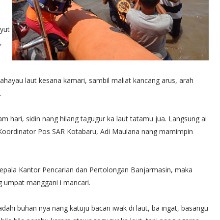
nyut
,
ayau laut kesana kamari, sambil maliat kancang arus, arah
.
m hari, sidin nang hilang tagugur ka laut tatamu jua. Langsung ai
 Koordinator Pos SAR Kotabaru, Adi Maulana nang mamimpin
Kepala Kantor Pencarian dan Pertolongan Banjarmasin, maka
g umpat manggani i mancari.
dahi buhan nya nang katuju bacari iwak di laut, ba ingat, basangu