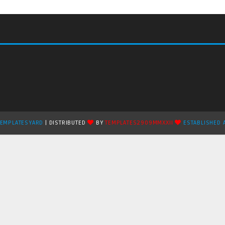
TEMPLATESYARD
| DISTRIBUTED
BY
TEMPLATES2909MMXXII
ESTABLISHED 