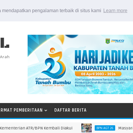
 mendapatkan pengalaman terbaik di situs kami
Learn more
EL
 Arah
ORMAT PEMBERITAAN
DAFTAR BERITA
nterian ATR/BPN Kembali Diakui
Masyarakat D
BPN AGT 26