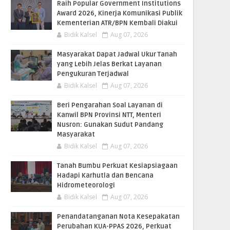
Raih Popular Government Institutions
Award 2026, Kinerja Komunikasi Publik
Kementerian ATR/BPN Kembali Diakui
Bidik Kalsel
Aug 07, 2026
Masyarakat Dapat Jadwal Ukur Tanah
yang Lebih Jelas Berkat Layanan
Pengukuran Terjadwal
Bidik Kalsel
Aug 07, 2026
Beri Pengarahan Soal Layanan di
Kanwil BPN Provinsi NTT, Menteri
Nusron: Gunakan Sudut Pandang
Masyarakat
Bidik Kalsel
Aug 07, 2026
Tanah Bumbu Perkuat Kesiapsiagaan
Hadapi Karhutla dan Bencana
Hidrometeorologi
Bidik Kalsel
Aug 07, 2026
Penandatanganan Nota Kesepakatan
Perubahan KUA-PPAS 2026, Perkuat