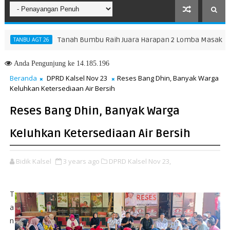
Tanah Bumbu Raih Juara Harapan 2 Lomba Masak Serba Ik
ANBU AGT 26
Anda
Pengunjung ke 14.185.196
Beranda
DPRD Kalsel Nov 23
Reses Bang Dhin, Banyak Warga
Keluhkan Ketersediaan Air Bersih
Reses Bang Dhin, Banyak Warga
Keluhkan Ketersediaan Air Bersih
Bidik Kalsel
3 years ago
DPRD Kalsel Nov 23,
T
a
n