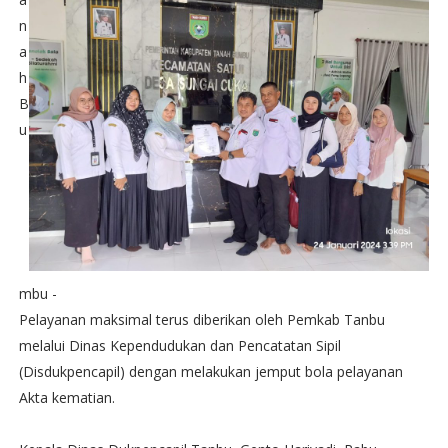
n
a
h
B
u
mbu -
Pelayanan maksimal terus diberikan oleh Pemkab Tanbu
melalui Dinas Kependudukan dan Pencatatan Sipil
(Disdukpencapil) dengan melakukan jemput bola pelayanan
Akta kematian.