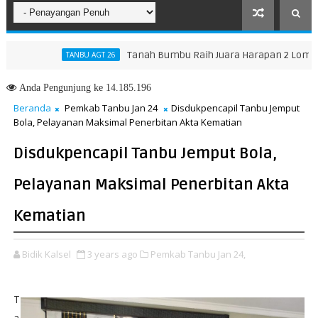
Tanah Bumbu Raih Juara Harapan 2 Lomba Masak
TANBU AGT 26
ifkan Pengendalian Debu Pelabuhan Bunati
Anda
Pengunjung ke 14.185.196
Beranda
Pemkab Tanbu Jan 24
Disdukpencapil Tanbu Jemput
Bola, Pelayanan Maksimal Penerbitan Akta Kematian
Disdukpencapil Tanbu Jemput Bola,
Pelayanan Maksimal Penerbitan Akta
Kematian
Bidik Kalsel
3 years ago
Pemkab Tanbu Jan 24,
T
a