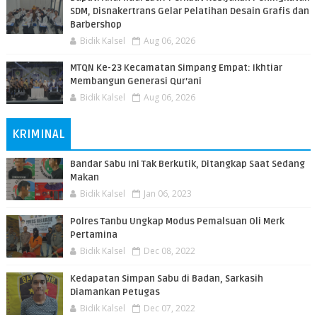
SDM, Disnakertrans Gelar Pelatihan Desain Grafis dan
Barbershop
Bidik Kalsel
Aug 06, 2026
MTQN Ke-23 Kecamatan Simpang Empat: Ikhtiar
Membangun Generasi Qur’ani
Bidik Kalsel
Aug 06, 2026
KRIMINAL
Bandar Sabu Ini Tak Berkutik, Ditangkap Saat Sedang
Makan
Bidik Kalsel
Jan 06, 2023
Polres Tanbu Ungkap Modus Pemalsuan Oli Merk
Pertamina
Bidik Kalsel
Dec 08, 2022
Kedapatan Simpan Sabu di Badan, Sarkasih
Diamankan Petugas
Bidik Kalsel
Dec 07, 2022