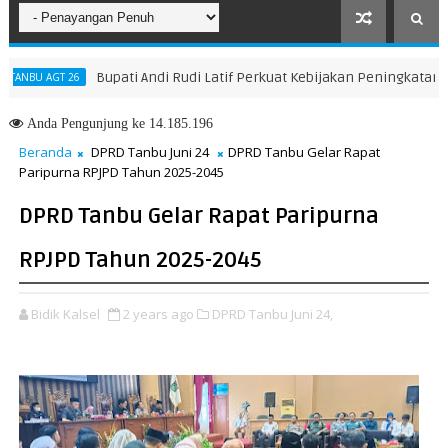
Bupati Andi Rudi Latif Perkuat Kebijakan Peningkatan SDM, D
 AGT 26
Anda
Pengunjung ke 14.185.196
Beranda
DPRD Tanbu Juni 24
DPRD Tanbu Gelar Rapat
Paripurna RPJPD Tahun 2025-2045
DPRD Tanbu Gelar Rapat Paripurna
RPJPD Tahun 2025-2045
Bidik Kalsel
2 years ago
DPRD Tanbu Juni 24,