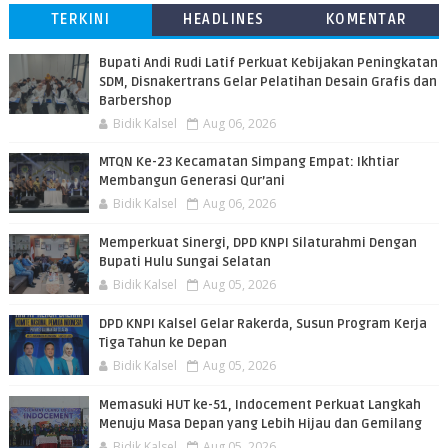
TERKINI
HEADLINES
KOMENTAR
Bupati Andi Rudi Latif Perkuat Kebijakan Peningkatan
SDM, Disnakertrans Gelar Pelatihan Desain Grafis dan
Barbershop
Bidik Kalsel
Aug 06, 2026
MTQN Ke-23 Kecamatan Simpang Empat: Ikhtiar
Membangun Generasi Qur’ani
Bidik Kalsel
Aug 06, 2026
Memperkuat Sinergi, DPD KNPI Silaturahmi Dengan
Bupati Hulu Sungai Selatan
Bidik Kalsel
Aug 05, 2026
DPD KNPI Kalsel Gelar Rakerda, Susun Program Kerja
Tiga Tahun ke Depan
Bidik Kalsel
Aug 05, 2026
Memasuki HUT ke-51, Indocement Perkuat Langkah
Menuju Masa Depan yang Lebih Hijau dan Gemilang
Bidik Kalsel
Aug 05, 2026