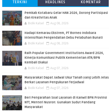
TERKINI
HEADLINES
KOMENTAR
Pemkab Kotabaru Gelar HAN 2026, Dorong Partisipasi
dan Kreativitas Anak
Bidik Kalsel
Aug 08, 2026
​Hadapi Kemarau Ekstrem, PT Borneo Indobara
Intensifkan Pengendalian Debu Pelabuhan Bunati
Bidik Kalsel
Aug 08, 2026
Raih Popular Government Institutions Award 2026,
Kinerja Komunikasi Publik Kementerian ATR/BPN
Kembali Diakui
Bidik Kalsel
Aug 07, 2026
Masyarakat Dapat Jadwal Ukur Tanah yang Lebih Jelas
Berkat Layanan Pengukuran Terjadwal
Bidik Kalsel
Aug 07, 2026
Beri Pengarahan Soal Layanan di Kanwil BPN Provinsi
NTT, Menteri Nusron: Gunakan Sudut Pandang
Masyarakat