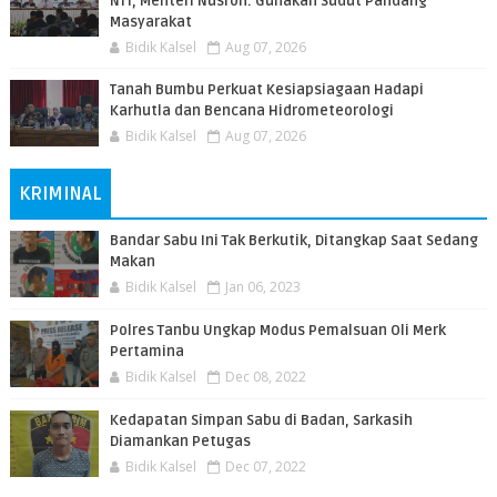
NTT, Menteri Nusron: Gunakan Sudut Pandang
Masyarakat
Bidik Kalsel
Aug 07, 2026
Tanah Bumbu Perkuat Kesiapsiagaan Hadapi
Karhutla dan Bencana Hidrometeorologi
Bidik Kalsel
Aug 07, 2026
KRIMINAL
Bandar Sabu Ini Tak Berkutik, Ditangkap Saat Sedang
Makan
Bidik Kalsel
Jan 06, 2023
Polres Tanbu Ungkap Modus Pemalsuan Oli Merk
Pertamina
Bidik Kalsel
Dec 08, 2022
Kedapatan Simpan Sabu di Badan, Sarkasih
Diamankan Petugas
Bidik Kalsel
Dec 07, 2022