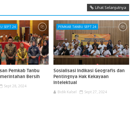
Lihat Selanjutnya
U SEPT 24
PEMKAB TANBU SEPT 24
iusan Pemkab Tanbu
Sosialisasi Indikasi Geografis dan
merintahan Bersih
Pentingnya Hak Kekayaan
Intelektual
Sept 28, 2024
Bidik Kalsel
Sept 27, 2024