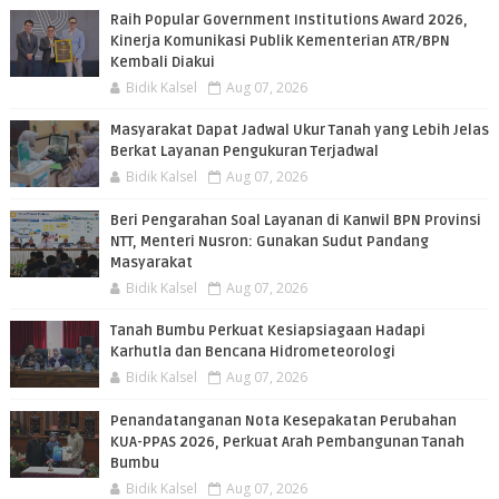
Raih Popular Government Institutions Award 2026,
Kinerja Komunikasi Publik Kementerian ATR/BPN
Kembali Diakui
Bidik Kalsel
Aug 07, 2026
Masyarakat Dapat Jadwal Ukur Tanah yang Lebih Jelas
Berkat Layanan Pengukuran Terjadwal
Bidik Kalsel
Aug 07, 2026
Beri Pengarahan Soal Layanan di Kanwil BPN Provinsi
NTT, Menteri Nusron: Gunakan Sudut Pandang
Masyarakat
Bidik Kalsel
Aug 07, 2026
Tanah Bumbu Perkuat Kesiapsiagaan Hadapi
Karhutla dan Bencana Hidrometeorologi
Bidik Kalsel
Aug 07, 2026
Penandatanganan Nota Kesepakatan Perubahan
KUA-PPAS 2026, Perkuat Arah Pembangunan Tanah
Bumbu
Bidik Kalsel
Aug 07, 2026