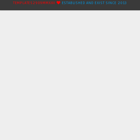
TEMPLATES2909MMXXII
ESTABLISHED AND EXIST SINCE 2013