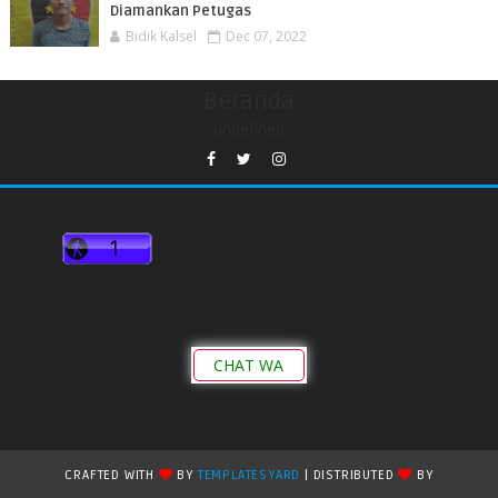
Diamankan Petugas
Bidik Kalsel
Dec 07, 2022
Beranda
undefined
CHAT WA
CRAFTED WITH
BY
TEMPLATESYARD
| DISTRIBUTED
BY