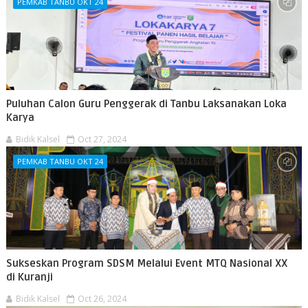
PEMKAB TANBU OKT 24
Puluhan Calon Guru Penggerak di Tanbu Laksanakan Loka
Karya
Bidik Kalsel
Oct 27, 2024
PEMKAB TANBU OKT 24
Sukseskan Program SDSM Melalui Event MTQ Nasional XX
di Kuranji
Bidik Kalsel
Oct 26, 2024