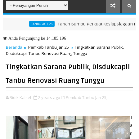
Tanah Bumbu Perkuat Kesiapsiagaan Hadapi K
TANBU AGT 26
r Membangun Generasi Qur’ani
Anda
Pengunjung ke 14.185.196
Beranda
Pemkab Tanbu Jan 25
Tingkatkan Sarana Publik,
Disdukcapil Tanbu Renovasi Ruang Tunggu
Tingkatkan Sarana Publik, Disdukcapil
Tanbu Renovasi Ruang Tunggu
Bidik Kalsel
2 years ago
Pemkab Tanbu Jan 25,
T
a
n