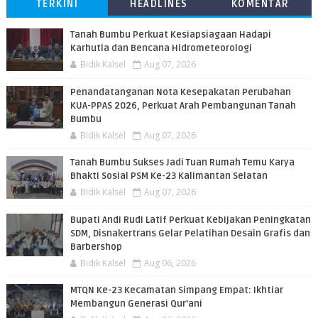
TERKINI
HEADLINES
KOMENTAR
Tanah Bumbu Perkuat Kesiapsiagaan Hadapi
Karhutla dan Bencana Hidrometeorologi
Bidik Kalsel
Aug 07, 2026
Penandatanganan Nota Kesepakatan Perubahan
KUA-PPAS 2026, Perkuat Arah Pembangunan Tanah
Bumbu
Bidik Kalsel
Aug 07, 2026
Tanah Bumbu Sukses Jadi Tuan Rumah Temu Karya
Bhakti Sosial PSM Ke-23 Kalimantan Selatan
Bidik Kalsel
Aug 07, 2026
Bupati Andi Rudi Latif Perkuat Kebijakan Peningkatan
SDM, Disnakertrans Gelar Pelatihan Desain Grafis dan
Barbershop
Bidik Kalsel
Aug 06, 2026
MTQN Ke-23 Kecamatan Simpang Empat: Ikhtiar
Membangun Generasi Qur’ani