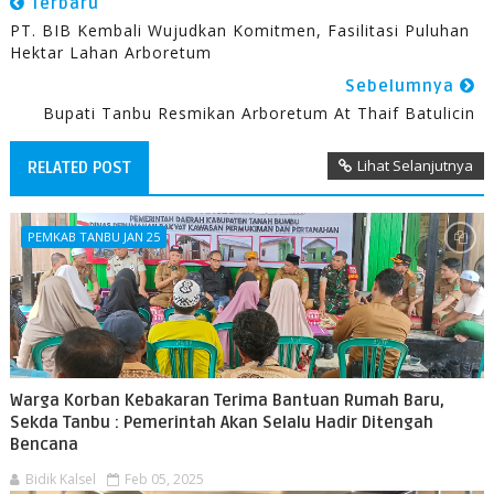
Terbaru
PT. BIB Kembali Wujudkan Komitmen, Fasilitasi Puluhan
Hektar Lahan Arboretum
Sebelumnya
Bupati Tanbu Resmikan Arboretum At Thaif Batulicin
Lihat Selanjutnya
RELATED POST
PEMKAB TANBU JAN 25
Warga Korban Kebakaran Terima Bantuan Rumah Baru,
Sekda Tanbu : Pemerintah Akan Selalu Hadir Ditengah
Bencana
Bidik Kalsel
Feb 05, 2025