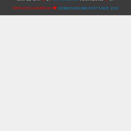
TEMPLATES2909MMXXII
ESTABLISHED AND EXIST SINCE 2013