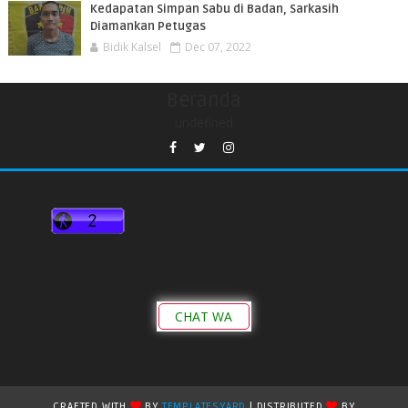
Kedapatan Simpan Sabu di Badan, Sarkasih
Diamankan Petugas
Bidik Kalsel
Dec 07, 2022
Beranda
undefined
CHAT WA
CRAFTED WITH
BY
TEMPLATESYARD
| DISTRIBUTED
BY