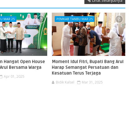
Lihat Selanjutnya
U MAR 25
PEMKAB TANBU MAR 25
n Hangat Open House
Moment Idul Fitri, Bupati Bang Arul
 Arul Bersama Warga
Harap Semangat Persatuan dan
Kesatuan Terus Terjaga
Apr 01, 2025
Bidik Kalsel
Mar 31, 2025