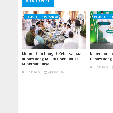
RELATED POST
PEMKAB TANBU MAR 25
PEMKAB TANB
Momentum Hangat Kebersamaan
Kebersamaa
Bupati Bang Arul di Open House
Bupati Bang
Gubernur Kalsel
Bidik Kalsel
Bidik Kalsel
Apr 02, 2025