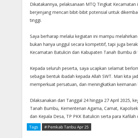
Dikatakannya, pelaksanaan MTQ Tingkat Kecamatan ini
berjenjang mencari bibit-bibit potensial untuk dikem
tinggi.
Saya berharap melalui kegiatan ini mampu melahirkan 
bukan hanya unggul secara kompetitif, tapi juga ber
Kecamatan Batulicin dan Kabupaten Tanah Bumbu di t
Kepada seluruh peserta, saya ucapkan selamat berlomba
sebagai bentuk ibadah kepada Allah SWT. Mari kita 
memperkuat persatuan, dan meningkatkan keimanan k
Dilaksanakan dari Tanggal 24 hingga 27 April 2025, ke
Tanah Bumbu, Kementerian Agama, Camat, Kapolsek da
dan Kepala Desa, TP PKK Batulicin serta para Kafilah
Tags
# Pemkab Tanbu Apr 25