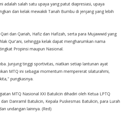
 adalah salah satu upaya yang patut diapresiasi, upaya
bangkan dan kelak mewakili Tanah Bumbu di jenjang yang lebih
Qari dan Qariah, Hafiz dan Hafizah, serta para Mujawwid yang
akhlak Qur'ani, sehingga kelak dapat mengharumkan nama
ingkat Propinsi maupun Nasional.
. Junjung tinggi sportivitas, niatkan setiap lantunan ayat
jadikan MTQ ini sebagai momentum mempererat silaturahmi,
ita," pungkasnya.
giatan MTQ Nasional XXI Batulicin dihadiri oleh Ketua LPTQ
n Danramil Batulicin, Kepala Puskesmas Batulicin, para Lurah
 dan undangan lainnya. (Red)