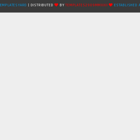
TEMPLATESYARD
| DISTRIBUTED
BY
TEMPLATES2909MMXXII
ESTABLISHED 