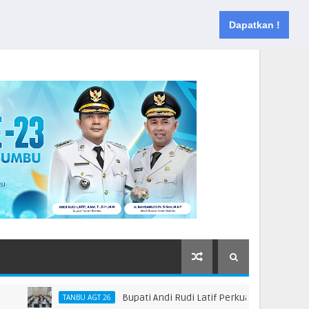
Muka
Tentang
Kontak
Dapatkan !
Bupati Andi Rudi Latif Perkuat Kebijakan Penin
TANBU AGT 26