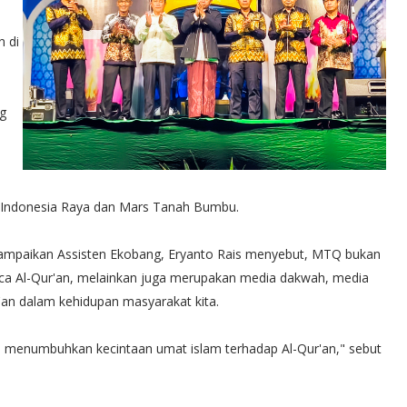
n di
ng
Q
gu Indonesia Raya dan Mars Tanah Bumbu.
ampaikan Assisten Ekobang, Eryanto Rais menyebut, MTQ bukan
 Al-Qur'an, melainkan juga merupakan media dakwah, media
r'an dalam kehidupan masyarakat kita.
lam menumbuhkan kecintaan umat islam terhadap Al-Qur'an," sebut