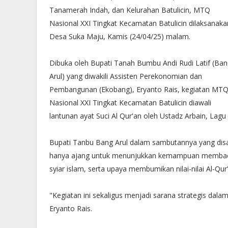
Tanamerah Indah, dan Kelurahan Batulicin, MTQ
Nasional XXI Tingkat Kecamatan Batulicin dilaksanaka
Desa Suka Maju, Kamis (24/04/25) malam.
Dibuka oleh Bupati Tanah Bumbu Andi Rudi Latif (Ba
Arul) yang diwakili Assisten Perekonomian dan
Pembangunan (Ekobang), Eryanto Rais, kegiatan MT
Nasional XXI Tingkat Kecamatan Batulicin diawali
lantunan ayat Suci Al Qur'an oleh Ustadz Arbain, La
Bupati Tanbu Bang Arul dalam sambutannya yang dis
hanya ajang untuk menunjukkan kemampuan membaca
syiar islam, serta upaya membumikan nilai-nilai Al-Qu
"Kegiatan ini sekaligus menjadi sarana strategis da
Eryanto Rais.