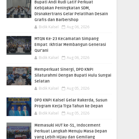
Bupati Andi Rudi Latif Perkuat
Kebijakan Peningkatan SDM,
Disnakertrans Gelar Pelatihan Desain
Grafis dan Barbershop
Bidik Kalsel
Aug 06, 2026
MTQN Ke-23 Kecamatan Simpang
Empat: Ikhtiar Membangun Generasi
Qur’ani
Bidik Kalsel
Aug 06, 2026
Memperkuat Sinergi, DPD KNPI
Silaturahmi Dengan Bupati Hulu Sungai
Selatan
Bidik Kalsel
Aug 05, 2026
DPD KNPI Kalsel Gelar Rakerda, Susun
Program Kerja Tiga Tahun ke Depan
Bidik Kalsel
Aug 05, 2026
Memasuki HUT ke-51, Indocement
Perkuat Langkah Menuju Masa Depan
yang Lebih Hijau dan Gemilang