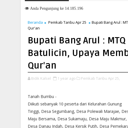
masuki HUT ke-51, Indocement Perkuat Langkah Menuju Masa Depan 
Anda
Pengunjung ke 14.185.196
Beranda
Pemkab Tanbu Apr 25
Bupati Bang Arul : M
Qur'an
Bupati Bang Arul : MT
Batulicin, Upaya Membu
Qur'an
Bidik Kalsel
1 year ago
Pemkab Tanbu Apr 25,
Tanah Bumbu -
Diikuti sebanyak 10 peserta dari Kelurahan Gunung
Tinggi, Desa Segumbang, Desa Polewali Marajae, De
Maju Bersama, Desa Sukamaju, Desa Maju Makmur,
Desa Danau Indah, Desa Kersik Putih, Desa Pemekar