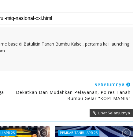
home base di Batulicin Tanah Bumbu Kalsel, pertama kali launching
com
Sebelumnya
ga
Dekatkan Dan Mudahkan Pelayanan, Polres Tanah
Bumbu Gelar "KOPI MANIS"
Lihat Selanjutnya
U APR 25
PEMKAB TANBU APR 25