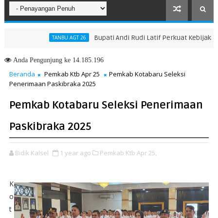
Bupati Andi Rudi Latif Perkuat Kebijakan Pen
TANBU AGT 26
h Menuju Masa Depan yang Lebih Hijau dan Gemilang
Anda
Pengunjung ke 14.185.196
Beranda
Pemkab Ktb Apr 25
Pemkab Kotabaru Seleksi
Penerimaan Paskibraka 2025
Pemkab Kotabaru Seleksi Penerimaan
Paskibraka 2025
Bidik Kalsel
1 year ago
Pemkab Ktb Apr 25,
K
o
t