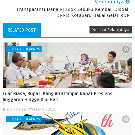
Sebelumnya
Transparansi Dana PI Blok Sebuku Kembali Disoal,
DPRD Kotabaru Bakal Gelar RDP
Lihat Selanjutnya
RELATED POST
PEMKAB KTB APR 25
Luar Biasa, Bupati Bang Arul Pimpin Rapat Efesiensi
Anggaran Hingga Dini Hari
Bidik Kalsel
May 01, 2025
PEMKAB KTB APR 25