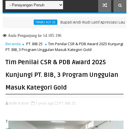
Bupati Andi Rudi Latif Apresiasi Launching 
TANBU AGT 26
Anda
Pengunjung ke 14.185.196
Beranda
PT. BIB 25
Tim Penilai CSR & PDB Award 2025 Kunjungi
PT. BIB, 3 Program Unggulan Masuk Kategori Gold
Tim Penilai CSR & PDB Award 2025
Kunjungi PT. BIB, 3 Program Unggulan
Masuk Kategori Gold
Bidik Kalsel
1 year ago
PT. BIB 25,
T
a