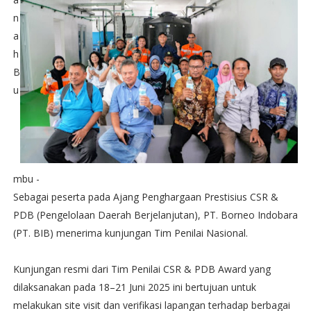
n
a
h
B
u
mbu -
Sebagai peserta pada Ajang Penghargaan Prestisius CSR &
PDB (Pengelolaan Daerah Berjelanjutan), PT. Borneo Indobara
(PT. BIB) menerima kunjungan Tim Penilai Nasional.
Kunjungan resmi dari Tim Penilai CSR & PDB Award yang
dilaksanakan pada 18–21 Juni 2025 ini bertujuan untuk
melakukan site visit dan verifikasi lapangan terhadap berbagai