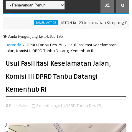
MTQN Ke-23 Kecamatan Simpang Empat: Ik
TANBU AGT 26
 Pendidikan dan Pelatihan Calon Paskibraka 2026
Anda
Pengunjung ke 14.185.196
Beranda
DPRD Tanbu Des 25
Usul Fasilitasi Keselamatan
Jalan, Komisi III DPRD Tanbu Datangi Kemenhub RI
Usul Fasilitasi Keselamatan Jalan,
Komisi III DPRD Tanbu Datangi
Kemenhub RI
Bidik Kalsel
8 months ago
DPRD Tanbu Des 25,
J
a