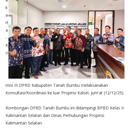
k
a
rt
a
-
K
o
misi III DPRD Kabupaten Tanah Bumbu melaksanakan
Konsultasi/Koordinasi ke luar Propinsi Kalsel, Jum'at (12/12/25).
Rombongan DPRD Tanah Bumbu ini didampingi BPBD Kelas II
Kalimantan Selatan dan Dinas Perhubungan Propinsi
Kalimantan Selatan.