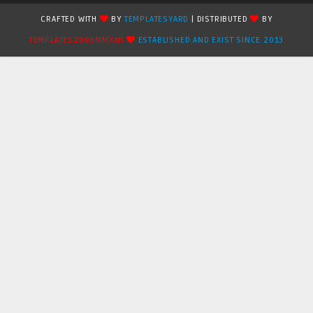
CRAFTED WITH
BY
TEMPLATESYARD
| DISTRIBUTED
BY
TEMPLATES2909MMXXII
ESTABLISHED AND EXIST SINCE 2013