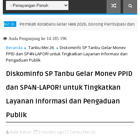
Pemkab Kotabaru Gelar HAN 2026, Dorong Partisipasi dan Kreativi
26
Anda
Pengunjung ke 14.185.196
Beranda
Tanbu Mei 26
Diskominfo SP Tanbu Gelar Monev
PPID dan SP4N-LAPOR! untuk Tingkatkan Layanan Informasi dan
Pengaduan Publik
Diskominfo SP Tanbu Gelar Monev PPID
dan SP4N-LAPOR! untuk Tingkatkan
Layanan Informasi dan Pengaduan
Publik
Bidik Kalsel
3 months ago
Tanbu Mei 26,