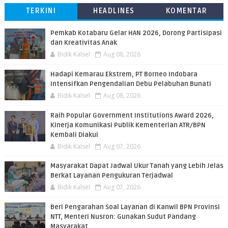
TERKINI
HEADLINES
KOMENTAR
Pemkab Kotabaru Gelar HAN 2026, Dorong Partisipasi
dan Kreativitas Anak
Bidik Kalsel
Aug 08, 2026
​Hadapi Kemarau Ekstrem, PT Borneo Indobara
Intensifkan Pengendalian Debu Pelabuhan Bunati
Bidik Kalsel
Aug 08, 2026
Raih Popular Government Institutions Award 2026,
Kinerja Komunikasi Publik Kementerian ATR/BPN
Kembali Diakui
Bidik Kalsel
Aug 07, 2026
Masyarakat Dapat Jadwal Ukur Tanah yang Lebih Jelas
Berkat Layanan Pengukuran Terjadwal
Bidik Kalsel
Aug 07, 2026
Beri Pengarahan Soal Layanan di Kanwil BPN Provinsi
NTT, Menteri Nusron: Gunakan Sudut Pandang
Masyarakat