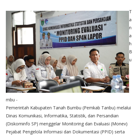
T
a
n
a
h
B
u
mbu -
Pemerintah Kabupaten Tanah Bumbu (Pemkab Tanbu) melalui
Dinas Komunikasi, Informatika, Statistik, dan Persandian
(Diskominfo SP) menggelar Monitoring dan Evaluasi (Monev)
Pejabat Pengelola Informasi dan Dokumentasi (PPID) serta