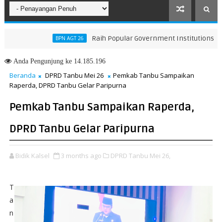
Raih Popular Government Institutions Award 
BPN AGT 26
Anda
Pengunjung ke 14.185.196
Beranda
DPRD Tanbu Mei 26
Pemkab Tanbu Sampaikan
Raperda, DPRD Tanbu Gelar Paripurna
Pemkab Tanbu Sampaikan Raperda,
DPRD Tanbu Gelar Paripurna
Bidik Kalsel
3 months ago
DPRD Tanbu Mei 26,
T
a
n