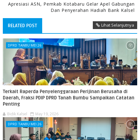
Apresiasi ASN, Pemkab Kotabaru Gelar Apel Gabungan
Dan Penyerahan Hadiah Bank Kalsel
Lihat Selanjutnya
RELATED POST
DPRD TANBU MEI 26
Terkait Raperda Penyelenggaraan Perijinan Berusaha di
Daerah, Fraksi PDIP DPRD Tanah Bumbu Sampaikan Catatan
Penting
Bidik Kalsel
May 19, 2026
DPRD TANBU MEI 26