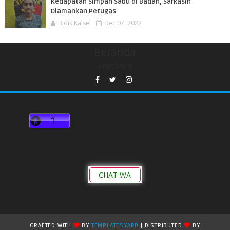
Kedapatan Simpan Sabu di Badan, Sarkasih
Diamankan Petugas
Bidik Kalsel
Dec 07, 2022
Beranda
undefined
CHAT WA
CRAFTED WITH
BY
TEMPLATESYARD
| DISTRIBUTED
BY