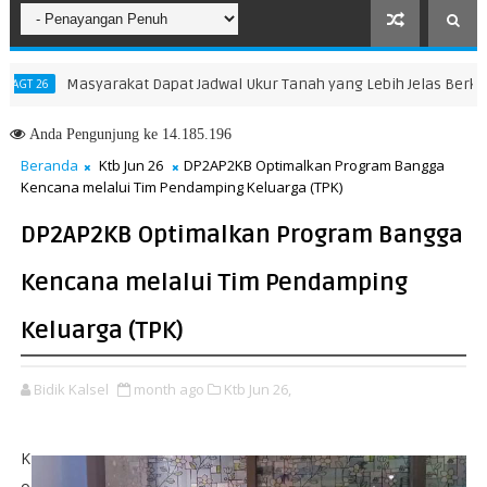
Masyarakat Dapat Jadwal Ukur Tanah yang Lebih Jelas Berkat La
26
Anda
Pengunjung ke 14.185.196
Beranda
Ktb Jun 26
‎DP2AP2KB Optimalkan Program Bangga
Kencana melalui Tim Pendamping Keluarga (TPK)
‎DP2AP2KB Optimalkan Program Bangga
Kencana melalui Tim Pendamping
Keluarga (TPK)
Bidik Kalsel
month ago
Ktb Jun 26,
‎K
o