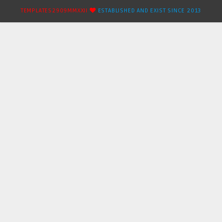
TEMPLATES2909MMXXII
ESTABLISHED AND EXIST SINCE 2013