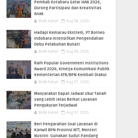
Pemkab Kotabaru Gelar HAN 2026,
Dorong Partisipasi dan Kreativitas
Anak
Bidik Kalsel
Aug 08, 2026
​Hadapi Kemarau Ekstrem, PT Borneo
Indobara Intensifkan Pengendalian
Debu Pelabuhan Bunati
Bidik Kalsel
Aug 08, 2026
Raih Popular Government Institutions
Award 2026, Kinerja Komunikasi Publik
Kementerian ATR/BPN Kembali Diakui
Bidik Kalsel
Aug 07, 2026
Masyarakat Dapat Jadwal Ukur Tanah
yang Lebih Jelas Berkat Layanan
Pengukuran Terjadwal
Bidik Kalsel
Aug 07, 2026
Beri Pengarahan Soal Layanan di
Kanwil BPN Provinsi NTT, Menteri
Nusron: Gunakan Sudut Pandang