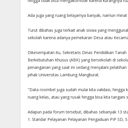
hingga tidak bisa mengakomodir karena kurangnya rua
Ada juga yang ruang belajarnya banyak, namun minat s
Turut dibahas juga terkait anak siswa yang menggun
sekolah karena adanya pemekaran Desa atau Kecama
Dikesempatan itu, Sekretaris Dinas Pendidikan Tanah
Berkebutuhan Khusus (ABK) yang bersekolah di sekola
penanganan yang saat ini sedang menjalani pelatihan
pihak Universitas Lambung Mangkurat.
"Data roombel juga sudah mulai kita validasi, hingga
ruang kelas, atau yang rusak hingga bisa kita tangani
Adapun pada forum tersebut, dibahas sebanyak 13 stan
1. Standar Pelayanan Pelayanan Pengaduan PIP SD, S