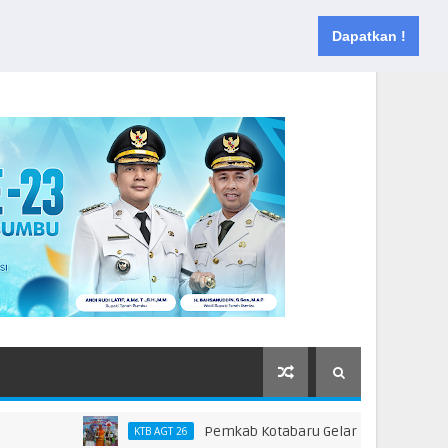
Muka
Tentang
Kontak
Dapatkan !
Pemkab Kotabaru Gelar HAN 2026, Dorong Parti
KTB AGT 26