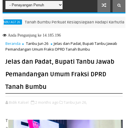
Tanah Bumbu Perkuat Kesiapsiagaan Hadapi Karhutla dan Benca
26
Anda
Pengunjung ke 14.185.196
Beranda
Tanbu Jun 26
Jelas dan Padat, Bupati Tanbu Jawab
Pemandangan Umum Fraksi DPRD Tanah Bumbu
Jelas dan Padat, Bupati Tanbu Jawab
Pemandangan Umum Fraksi DPRD
Tanah Bumbu
Bidik Kalsel
2 months ago
Tanbu Jun 26,
T
a