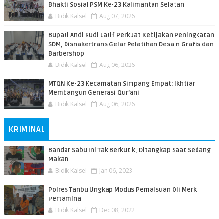
Bhakti Sosial PSM Ke-23 Kalimantan Selatan
Bidik Kalsel
Aug 07, 2026
Bupati Andi Rudi Latif Perkuat Kebijakan Peningkatan
SDM, Disnakertrans Gelar Pelatihan Desain Grafis dan
Barbershop
Bidik Kalsel
Aug 06, 2026
MTQN Ke-23 Kecamatan Simpang Empat: Ikhtiar
Membangun Generasi Qur’ani
Bidik Kalsel
Aug 06, 2026
KRIMINAL
Bandar Sabu Ini Tak Berkutik, Ditangkap Saat Sedang
Makan
Bidik Kalsel
Jan 06, 2023
Polres Tanbu Ungkap Modus Pemalsuan Oli Merk
Pertamina
Bidik Kalsel
Dec 08, 2022