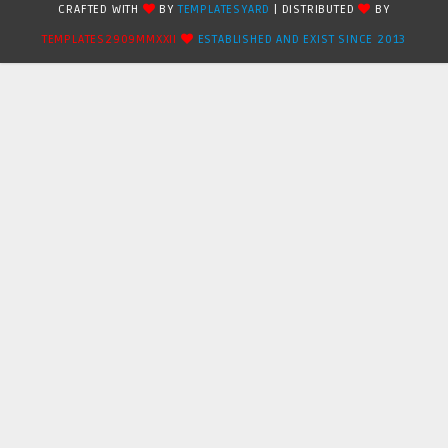
CRAFTED WITH
BY
TEMPLATESYARD
| DISTRIBUTED
BY
TEMPLATES2909MMXXII
ESTABLISHED AND EXIST SINCE 2013