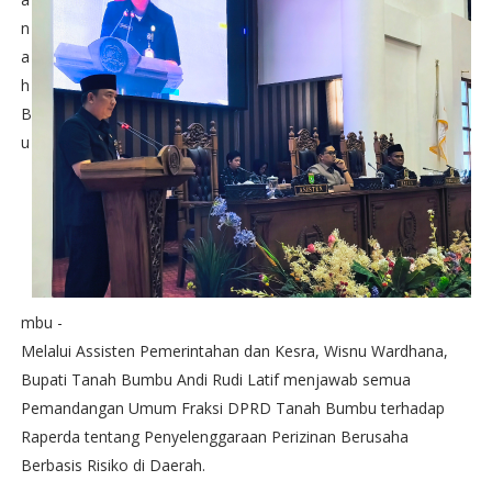
n
a
h
B
u
mbu -
Melalui Assisten Pemerintahan dan Kesra, Wisnu Wardhana,
Bupati Tanah Bumbu Andi Rudi Latif menjawab semua
Pemandangan Umum Fraksi DPRD Tanah Bumbu terhadap
Raperda tentang Penyelenggaraan Perizinan Berusaha
Berbasis Risiko di Daerah.