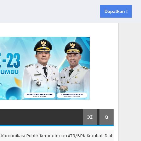
Muka
Tentang
Kontak
Dapatkan !
ikasi Publik Kementerian ATR/BPN Kembali Diakui
BPN AGT