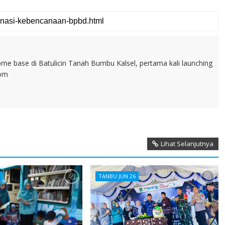
home base di Batulicin Tanah Bumbu Kalsel, pertama kali launching
com
Lihat Selanjutnya
TANBU JUN 26