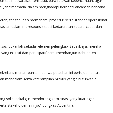
asitas masyarakat, termasuk para relawan kebencanaan, agar
aan yang memadai dalam menghadapi berbagai ancaman bencana.
en, terlatih, dan memahami prosedur serta standar operasional
silan dalam merespons situasi kedaruratan secara cepat dan
sasi bukanlah sekadar elemen pelengkap. Sebaliknya, mereka
yang inklusif dan partisipatif demi membangun Kabupaten
Sekretaris menambahkan, bahwa pelatihan ini bertujuan untuk
 mendalam serta keterampilan praktis yang dibutuhkan di
ang solid, sekaligus mendorong koordinasi yang kuat agar
rta stakeholder lainnya," pungkas Adventina.