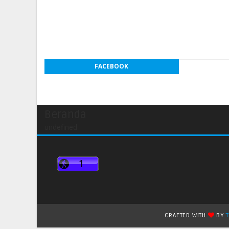
FACEBOOK
Beranda
undefined
CRAFTED WITH
BY