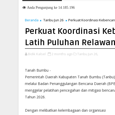
bangunan Tanah Bumbu
Anda
Pengunjung ke 14.185.196
Beranda
Tanbu Jun 26
Perkuat Koordinasi Kebencan
Perkuat Koordinasi K
Latih Puluhan Relawan
Bidik Kalsel
2 months ago
Tanbu Jun 26,
Tanah Bumbu -
Pemerintah Daerah Kabupaten Tanah Bumbu (Tanbu)
melalui Badan Penanggulangan Bencana Daerah (BP
menggelar pelatihan pencegahan dan mitigasi bencan
Tahun 2026.
Dengan melibatkan kelembagaan dan organisasi