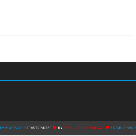
TEMPLATESYARD
| DISTRIBUTED
BY
TEMPLATES2909MMXXII
ESTABLISHED 