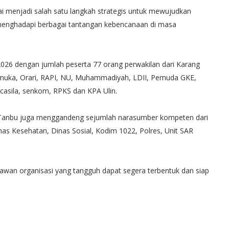
ai menjadi salah satu langkah strategis untuk mewujudkan
 menghadapi berbagai tantangan kebencanaan di masa
uni 2026 dengan jumlah peserta 77 orang perwakilan dari Karang
muka, Orari, RAPI, NU, Muhammadiyah, LDII, Pemuda GKE,
asila, senkom, RPKS dan KPA Ulin.
Tanbu juga menggandeng sejumlah narasumber kompeten dari
Dinas Kesehatan, Dinas Sosial, Kodim 1022, Polres, Unit SAR
relawan organisasi yang tangguh dapat segera terbentuk dan siap