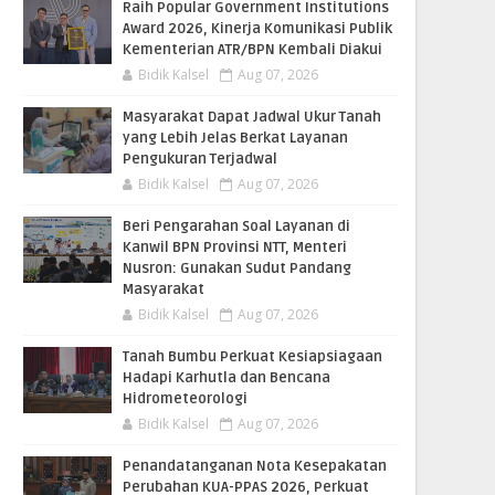
Raih Popular Government Institutions
Award 2026, Kinerja Komunikasi Publik
Kementerian ATR/BPN Kembali Diakui
Bidik Kalsel
Aug 07, 2026
Masyarakat Dapat Jadwal Ukur Tanah
yang Lebih Jelas Berkat Layanan
Pengukuran Terjadwal
Bidik Kalsel
Aug 07, 2026
Beri Pengarahan Soal Layanan di
Kanwil BPN Provinsi NTT, Menteri
Nusron: Gunakan Sudut Pandang
Masyarakat
Bidik Kalsel
Aug 07, 2026
Tanah Bumbu Perkuat Kesiapsiagaan
Hadapi Karhutla dan Bencana
Hidrometeorologi
Bidik Kalsel
Aug 07, 2026
Penandatanganan Nota Kesepakatan
Perubahan KUA-PPAS 2026, Perkuat