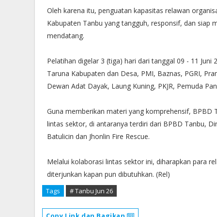
Oleh karena itu, penguatan kapasitas relawan organis
Kabupaten Tanbu yang tangguh, responsif, dan siap
mendatang.
Pelatihan digelar 3 (tiga) hari dari tanggal 09 - 11 J
Taruna Kabupaten dan Desa, PMI, Baznas, PGRI, Pra
Dewan Adat Dayak, Laung Kuning, PKJR, Pemuda Panc
Guna memberikan materi yang komprehensif, BPBD 
lintas sektor, di antaranya terdiri dari BPBD Tanbu, 
Batulicin dan Jhonlin Fire Rescue.
Melalui kolaborasi lintas sektor ini, diharapkan para 
diterjunkan kapan pun dibutuhkan. (Rel)
Tags
# Tanbu Jun 26
Copy Link dan Bagikan