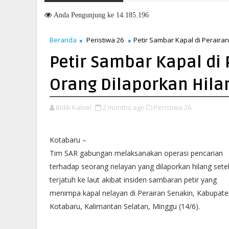
KUA-PPAS Perubahan 2026 Disepakati dan Ditandatangani Bersam
6
Anda
Pengunjung ke 14.185.196
Beranda
Peristiwa 26
Petir Sambar Kapal di Peraira
Petir Sambar Kapal di 
Orang Dilaporkan Hila
Bidik Kalsel
2 months ago
Peristiwa 26,
Kotabaru –
Tim SAR gabungan melaksanakan operasi pencarian
terhadap seorang nelayan yang dilaporkan hilang sete
terjatuh ke laut akibat insiden sambaran petir yang
menimpa kapal nelayan di Perairan Senakin, Kabupat
Kotabaru, Kalimantan Selatan, Minggu (14/6).