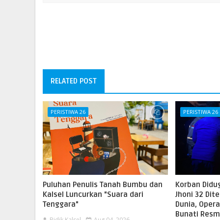
RELATED POST
PERISTIWA 26
PERISTIWA 26
Puluhan Penulis Tanah Bumbu dan
Korban Didug
Kalsel Luncurkan "Suara dari
Jhoni 32 Di
Tenggara"
Dunia, Opera
Bunati Resm
Bidik Kalsel
Aug 04, 2026