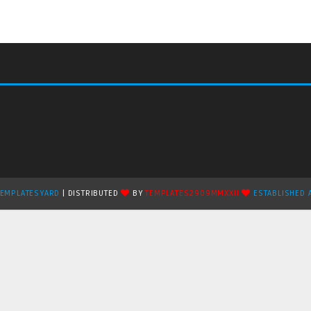
TEMPLATESYARD
| DISTRIBUTED
BY
TEMPLATES2909MMXXII
ESTABLISHED 