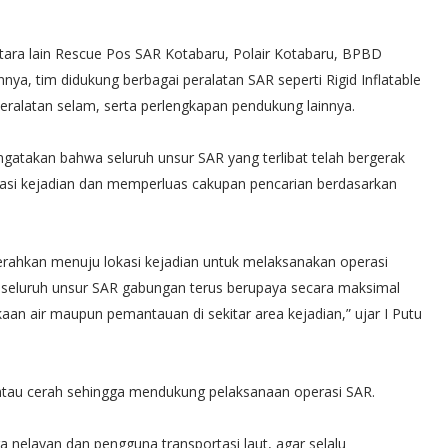
tara lain Rescue Pos SAR Kotabaru, Polair Kotabaru, BPBD
ya, tim didukung berbagai peralatan SAR seperti Rigid Inflatable
peralatan selam, serta perlengkapan pendukung lainnya.
gatakan bahwa seluruh unsur SAR yang terlibat telah bergerak
kasi kejadian dan memperluas cakupan pencarian berdasarkan
erahkan menuju lokasi kejadian untuk melaksanakan operasi
n seluruh unsur SAR gabungan terus berupaya secara maksimal
n air maupun pemantauan di sekitar area kejadian,” ujar I Putu
ntau cerah sehingga mendukung pelaksanaan operasi SAR.
nelayan dan pengguna transportasi laut, agar selalu