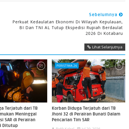
Sebelumnya
Perkuat Kedaulatan Ekonomi Di Wilayah Kepulauan,
BI Dan TNI AL Tutup Ekspedisi Rupiah Berdaulat
2026 Di Kotabaru
Lihat Selanjutnya
PERISTIWA 26
a Terjatuh dari TB
Korban Diduga Terjatuh dari TB
temukan Meninggal
Jhoni 32 di Perairan Bunati Dalam
si SAR di Perairan
Pencarian Tim SAR
i Ditutup
Bidik Kalsel
Jul 29, 2026