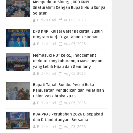
Memperkuat Sinergi, DPD KNPI
Silaturahmi Dengan Bupati Hulu Sungai
Selatan
Bidik Kalsel
Aug 05, 2026
DPD KNPI Kalsel Gelar Rakerda, Susun
Program Kerja Tiga Tahun ke Depan
Bidik Kalsel
Aug 05, 2026
Memasuki HUT ke-51, Indocement
Perkuat Langkah Menuju Masa Depan
yang Lebih Hijau dan Gemilang
Bidik Kalsel
Aug 05, 2026
Bupati Tanah Bumbu Resmi Buka
Pemusatan Pendidikan dan Pelatihan
Calon Paskibraka 2026
Bidik Kalsel
Aug 05, 2026
KUA-PPAS Perubahan 2026 Disepakati
dan Ditandatangani Bersama
Bidik Kalsel
Aug 05, 2026