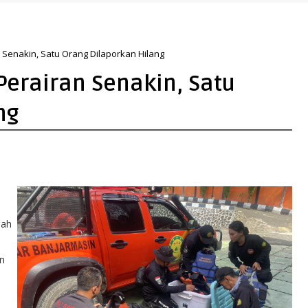
a
n Senakin, Satu Orang Dilaporkan Hilang
Perairan Senakin, Satu
ng
lah
en