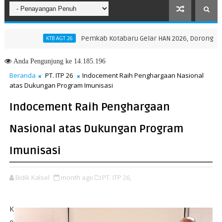
Pemkab Kotabaru Gelar HAN 2026, Dorong Partisipa
KTB AGT 26
insi NTT, Menteri Nusron: Gunakan Sudut Pandang Masyarakat
Anda
Pengunjung ke 14.185.196
Beranda
PT. ITP 26
Indocement Raih Penghargaan Nasional
atas Dukungan Program Imunisasi
Indocement Raih Penghargaan
Nasional atas Dukungan Program
Imunisasi
Bidik Kalsel
month ago
PT. ITP 26,
K
o