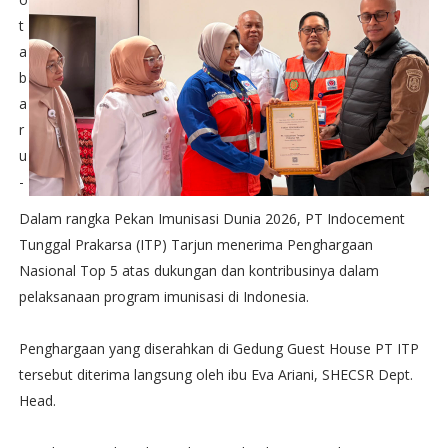
t
a
b
a
r
u
-
Dalam rangka Pekan Imunisasi Dunia 2026, PT Indocement
Tunggal Prakarsa (ITP) Tarjun menerima Penghargaan
Nasional Top 5 atas dukungan dan kontribusinya dalam
pelaksanaan program imunisasi di Indonesia.
Penghargaan yang diserahkan di Gedung Guest House PT ITP
tersebut diterima langsung oleh ibu Eva Ariani, SHECSR Dept.
Head.