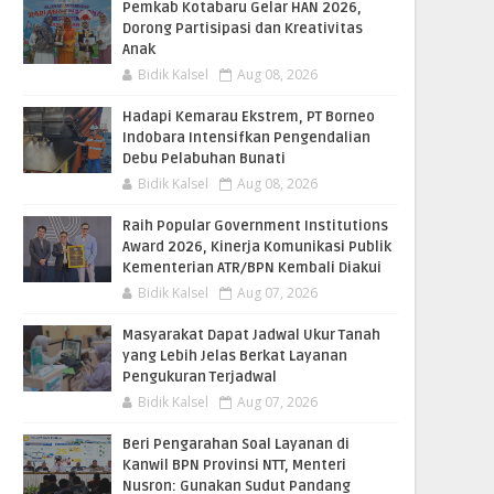
Pemkab Kotabaru Gelar HAN 2026,
Dorong Partisipasi dan Kreativitas
Anak
Bidik Kalsel
Aug 08, 2026
​Hadapi Kemarau Ekstrem, PT Borneo
Indobara Intensifkan Pengendalian
Debu Pelabuhan Bunati
Bidik Kalsel
Aug 08, 2026
Raih Popular Government Institutions
Award 2026, Kinerja Komunikasi Publik
Kementerian ATR/BPN Kembali Diakui
Bidik Kalsel
Aug 07, 2026
Masyarakat Dapat Jadwal Ukur Tanah
yang Lebih Jelas Berkat Layanan
Pengukuran Terjadwal
Bidik Kalsel
Aug 07, 2026
Beri Pengarahan Soal Layanan di
Kanwil BPN Provinsi NTT, Menteri
Nusron: Gunakan Sudut Pandang