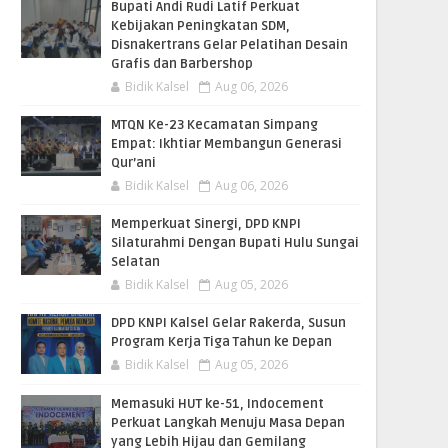
Bupati Andi Rudi Latif Perkuat
Kebijakan Peningkatan SDM,
Disnakertrans Gelar Pelatihan Desain
Grafis dan Barbershop
Bidik Kalsel
Aug 06, 2026
MTQN Ke-23 Kecamatan Simpang
Empat: Ikhtiar Membangun Generasi
Qur’ani
Bidik Kalsel
Aug 06, 2026
Memperkuat Sinergi, DPD KNPI
Silaturahmi Dengan Bupati Hulu Sungai
Selatan
Bidik Kalsel
Aug 05, 2026
DPD KNPI Kalsel Gelar Rakerda, Susun
Program Kerja Tiga Tahun ke Depan
Bidik Kalsel
Aug 05, 2026
Memasuki HUT ke-51, Indocement
Perkuat Langkah Menuju Masa Depan
yang Lebih Hijau dan Gemilang