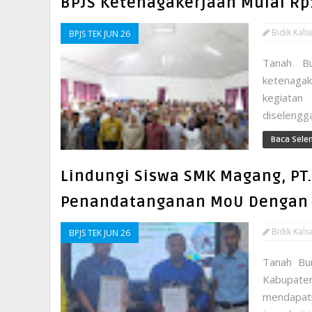
BPJS Ketenagakerjaan Mulai Rp
Bidik Kals
BPJS TEK JUN 26
Tanah Bu
ketenagak
kegiata
diselengg
Baca Sele
Lindungi Siswa SMK Magang, PT
Penandatanganan MoU Dengan 
Bidik Kals
BPJS TEK JUN 26
Tanah Bu
Kabupate
mendapatk