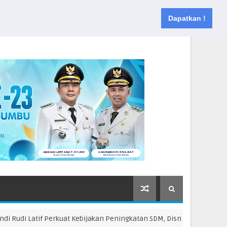
Muka
Tentang
Kontak
Dapatkan !
udi Latif Perkuat Kebijakan Peningkatan SDM, Disnakertrans Gelar Pe