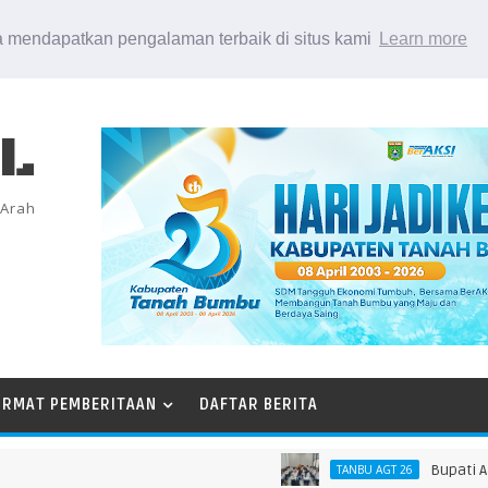
 mendapatkan pengalaman terbaik di situs kami
Learn more
EL
 Arah
ORMAT PEMBERITAAN
DAFTAR BERITA
Bupati Andi R
TANBU AGT 26