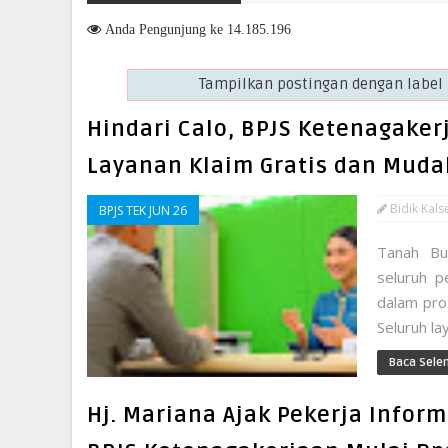
kuat Langkah Menuju Masa Depan yang Lebih Hijau dan Gemilang
Anda
Pengunjung ke 14.185.196
Tampilkan postingan dengan label
Hindari Calo, BPJS Ketenagaker
Layanan Klaim Gratis dan Muda
Bidik Kals
BPJS TEK JUN 26
Tanah Bu
seluruh p
dalam pro
Seluruh la
Baca Sele
Hj. Mariana Ajak Pekerja Infor