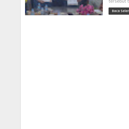
tersebut 
Baca Sele