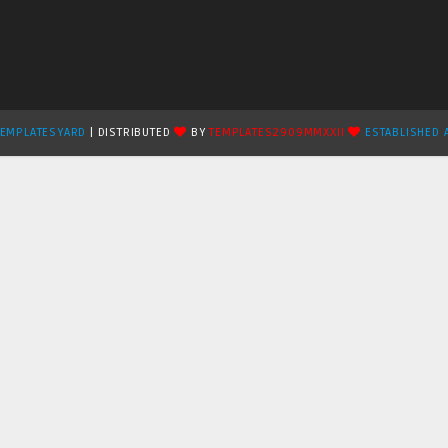
TEMPLATESYARD
| DISTRIBUTED
BY
TEMPLATES2909MMXXII
ESTABLISHED 