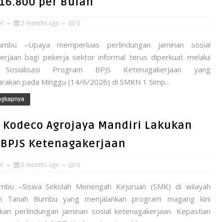
16.800 per Bulan
el
2 months ago
0
mbu –Upaya memperluas perlindungan jaminan sosial
erjaan bagi pekerja sektor informal terus diperkuat melalui
n Sosialisasi Program BPJS Ketenagakerjaan yang
arakan pada Minggu (14/6/2026) di SMKN 1 Simp...
ngkapnya
. Kodeco Agrojaya Mandiri Lakukan
BPJS Ketenagakerjaan
el
2 months ago
0
mbu –Siswa Sekolah Menengah Kejuruan (SMK) di wilayah
n Tanah Bumbu yang menjalankan program magang kini
an perlindungan jaminan sosial ketenagakerjaan. Kepastian