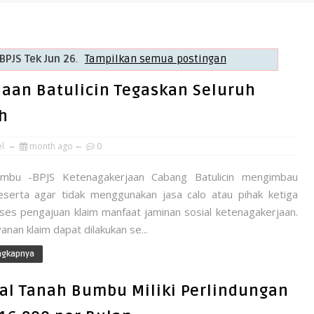
BPJS Tek Jun 26
.
Tampilkan semua postingan
jaan Batulicin Tegaskan Seluruh
h
el
month ago
0
mbu -BPJS Ketenagakerjaan Cabang Batulicin mengimbau
eserta agar tidak menggunakan jasa calo atau pihak ketiga
ses pengajuan klaim manfaat jaminan sosial ketenagakerjaan.
yanan klaim dapat dilakukan se...
ngkapnya
mal Tanah Bumbu Miliki Perlindungan