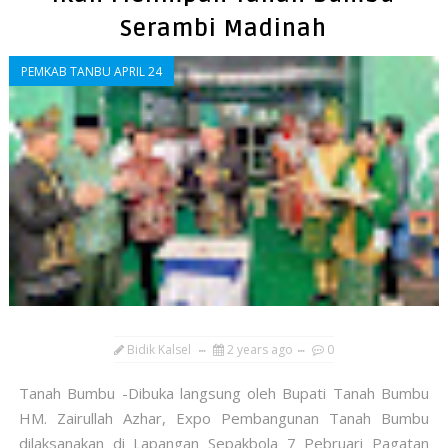
Serambi Madinah
PEMKAB TANBU APRIL 24
Bidik Kalsel
2 years ago
0
Tanah Bumbu -Dibuka langsung oleh Bupati Tanah Bumbu
HM. Zairullah Azhar, Expo Pembangunan Tanah Bumbu
dilaksanakan di Lapangan Sepakbola 7 Pebruari Pagatan