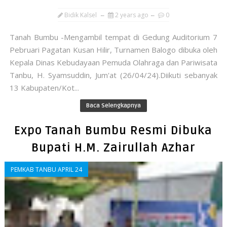
Bidik Kalsel
2 years ago
0
Tanah Bumbu -Mengambil tempat di Gedung Auditorium 7
Pebruari Pagatan Kusan Hilir, Turnamen Balogo dibuka oleh
Kepala Dinas Kebudayaan Pemuda Olahraga dan Pariwisata
Tanbu, H. Syamsuddin, Jum'at (26/04/24).Diikuti sebanyak
13 Kabupaten/Kot...
Baca Selengkapnya
Expo Tanah Bumbu Resmi Dibuka
Bupati H.M. Zairullah Azhar
PEMKAB TANBU APRIL 24