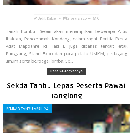
Bidik Kalsel
2 years ago
0
Tanah Bumbu -Selain akan menampilkan beberapa Artis
Ibukota, Penceramah Kondang, dalam rapat Panitia Pesta
Adat Mappanre Ri Tasi E juga dibahas terkait letak
Panggung, Stand Expo dan para pelaku UMKM, pedagang
umum serta berbagai lomba. Se...
Baca Selengkapnya
Sekda Tanbu Lepas Peserta Pawai
Tanglong
PEMKAB TANBU APRIL 24