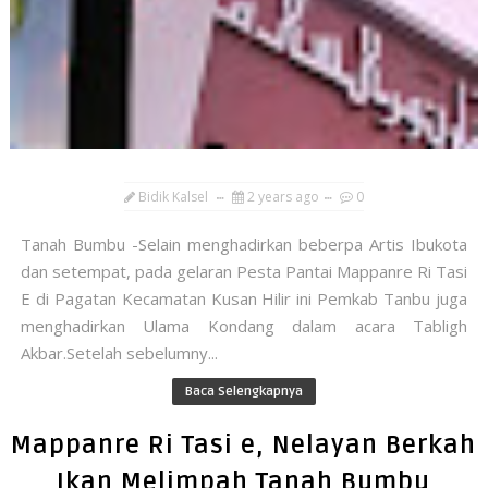
Bidik Kalsel
2 years ago
0
Tanah Bumbu -Selain menghadirkan beberpa Artis Ibukota
dan setempat, pada gelaran Pesta Pantai Mappanre Ri Tasi
E di Pagatan Kecamatan Kusan Hilir ini Pemkab Tanbu juga
menghadirkan Ulama Kondang dalam acara Tabligh
Akbar.Setelah sebelumny...
Baca Selengkapnya
Mappanre Ri Tasi e, Nelayan Berkah
Ikan Melimpah Tanah Bumbu