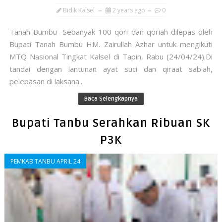
Bidik Kalsel
2 years ago
0
Tanah Bumbu -Sebanyak 100 qori dan qoriah dilepas oleh
Bupati Tanah Bumbu HM. Zairullah Azhar untuk mengikuti
MTQ Nasional Tingkat Kalsel di Tapin, Rabu (24/04/24).Di
tandai dengan lantunan ayat suci dan qiraat sab'ah,
pelepasan di laksana...
Baca Selengkapnya
Bupati Tanbu Serahkan Ribuan SK
P3K
PEMKAB TANBU APRIL 24