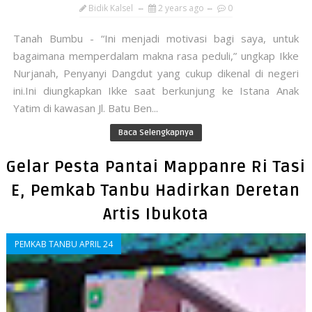
Bidik Kalsel
2 years ago
0
Tanah Bumbu - “Ini menjadi motivasi bagi saya, untuk
bagaimana memperdalam makna rasa peduli,” ungkap Ikke
Nurjanah, Penyanyi Dangdut yang cukup dikenal di negeri
ini.Ini diungkapkan Ikke saat berkunjung ke Istana Anak
Yatim di kawasan Jl. Batu Ben...
Baca Selengkapnya
Gelar Pesta Pantai Mappanre Ri Tasi
E, Pemkab Tanbu Hadirkan Deretan
Artis Ibukota
PEMKAB TANBU APRIL 24