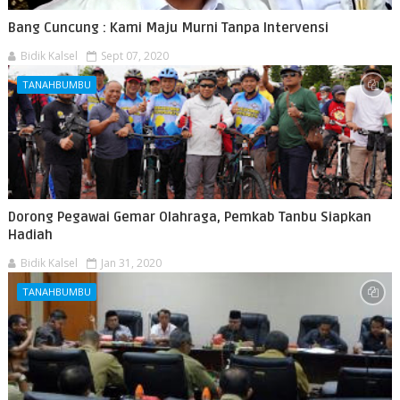
Bang Cuncung : Kami Maju Murni Tanpa Intervensi
Bidik Kalsel
Sept 07, 2020
TANAHBUMBU
Dorong Pegawai Gemar Olahraga, Pemkab Tanbu Siapkan
Hadiah
Bidik Kalsel
Jan 31, 2020
TANAHBUMBU