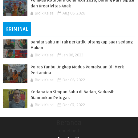
Pemkab Kotabaru Gelar HAN 2026, Dorong Partisipasi
dan Kreativitas Anak
Bidik Kalsel
Aug 08, 2026
KRIMINAL
Bandar Sabu Ini Tak Berkutik, Ditangkap Saat Sedang
Makan
Bidik Kalsel
Jan 06, 2023
Polres Tanbu Ungkap Modus Pemalsuan Oli Merk
Pertamina
Bidik Kalsel
Dec 08, 2022
Kedapatan Simpan Sabu di Badan, Sarkasih
Diamankan Petugas
Bidik Kalsel
Dec 07, 2022
Beranda
undefined