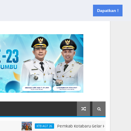
Muka
Tentang
Kontak
Dapatkan !
Pemkab Kotabaru Gelar HAN 2026, Dorong Partis
KTB AGT 26