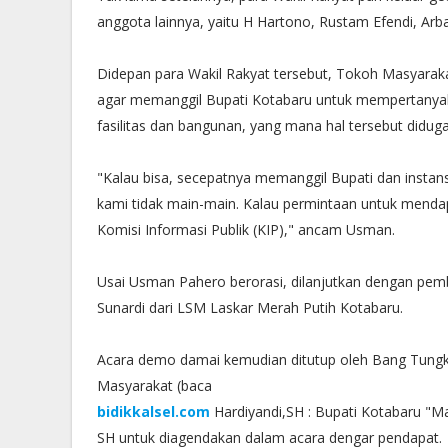
anggota lainnya, yaitu H Hartono, Rustam Efendi, Arb
Didepan para Wakil Rakyat tersebut, Tokoh Masyar
agar memanggil Bupati Kotabaru untuk mempertanyak
fasilitas dan bangunan, yang mana hal tersebut didu
"Kalau bisa, secepatnya memanggil Bupati dan instansi
kami tidak main-main. Kalau permintaan untuk mendap
Komisi Informasi Publik (KIP)," ancam Usman.
Usai Usman Pahero berorasi, dilanjutkan dengan pemba
Sunardi dari LSM Laskar Merah Putih Kotabaru.
Acara demo damai kemudian ditutup oleh Bang Tun
Masyarakat (baca
bidikkalsel.com
Hardiyandi,SH : Bupati Kotabaru "Ma
SH untuk diagendakan dalam acara dengar pendapat.