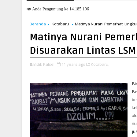
Beri Pengarahan Soal Layanan di Kanwil BPN Provinsi NTT, Mente
6
Anda
Pengunjung ke 14.185.196
Beranda
Kotabaru
Matinya Nurani Pemerhati Lingk
Matinya Nurani Pemer
Disuarakan Lintas LSM
Bidik Kalsel
11 years ago
Kotabaru,
Bi
Be
be
ke
ak
nu
ju