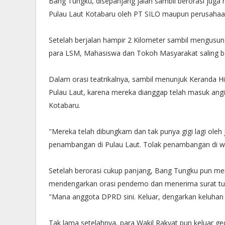
Bang Tungku, disepanjang jalan sambil berorasi jug
Pulau Laut Kotabaru oleh PT SILO maupun perusahaan
Setelah berjalan hampir 2 Kilometer sambil mengusu
para LSM, Mahasiswa dan Tokoh Masyarakat saling b
Dalam orasi teatrikalnya, sambil menunjuk Keranda
Pulau Laut, karena mereka dianggap telah masuk an
Kotabaru.
"Mereka telah dibungkam dan tak punya gigi lagi oleh
penambangan di Pulau Laut. Tolak penambangan di wila
Setelah berorasi cukup panjang, Bang Tungku pun m
mendengarkan orasi pendemo dan menerima surat tu
"Mana anggota DPRD sini. Keluar, dengarkan keluhan 
Tak lama setelahnya, para Wakil Rakyat pun keluar g