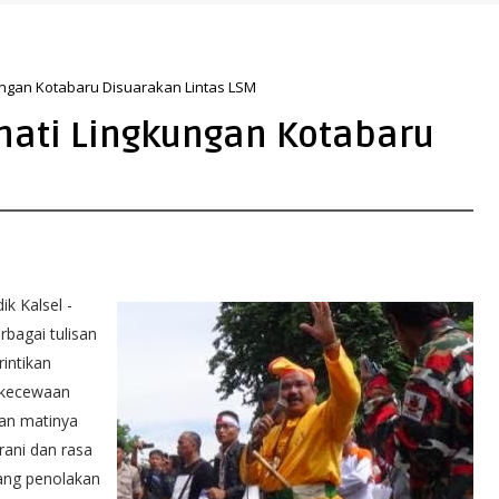
ri Nusron: Gunakan Sudut Pandang Masyarakat
ungan Kotabaru Disuarakan Lintas LSM
hati Lingkungan Kotabaru
dik Kalsel -
rbagai tulisan
rintikan
kecewaan
an matinya
rani dan rasa
ang penolakan