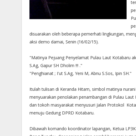
te
pe
Pu
pe
disuarakan oleh beberapa pemerhati lingkungan, meng
aksi demo damai, Senin (16/02/15).
"Matinya Pejuang Penyelamat Pulau Laut Kotabaru aki
S.Ag, Gapur SH Dholim !!! ."
"Penghianat ; I'ut S.Ag, Yeni M, Abnu S.Sos, Ipin SH."
Itulah tulisan di Keranda Hitam, simbol matinya nuran
menyuarakan penolakan penambangan di Pulau Laut Ko
dan tokoh masyarakat menyusuri Jalan Protokol Kotab
menuju Gedung DPRD Kotabaru.
Dibawah komando koordinator lapangan, Ketua LP3K R