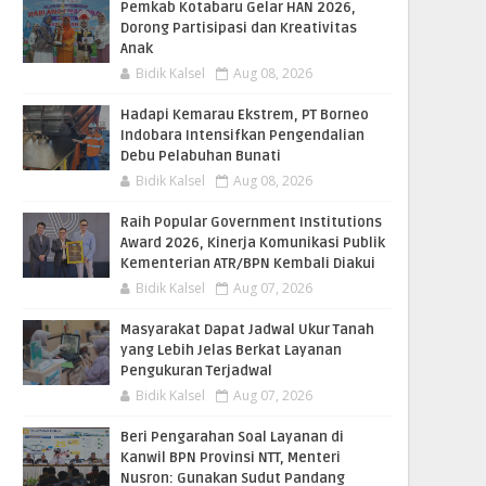
Pemkab Kotabaru Gelar HAN 2026,
Dorong Partisipasi dan Kreativitas
Anak
Bidik Kalsel
Aug 08, 2026
​Hadapi Kemarau Ekstrem, PT Borneo
Indobara Intensifkan Pengendalian
Debu Pelabuhan Bunati
Bidik Kalsel
Aug 08, 2026
Raih Popular Government Institutions
Award 2026, Kinerja Komunikasi Publik
Kementerian ATR/BPN Kembali Diakui
Bidik Kalsel
Aug 07, 2026
Masyarakat Dapat Jadwal Ukur Tanah
yang Lebih Jelas Berkat Layanan
Pengukuran Terjadwal
Bidik Kalsel
Aug 07, 2026
Beri Pengarahan Soal Layanan di
Kanwil BPN Provinsi NTT, Menteri
Nusron: Gunakan Sudut Pandang