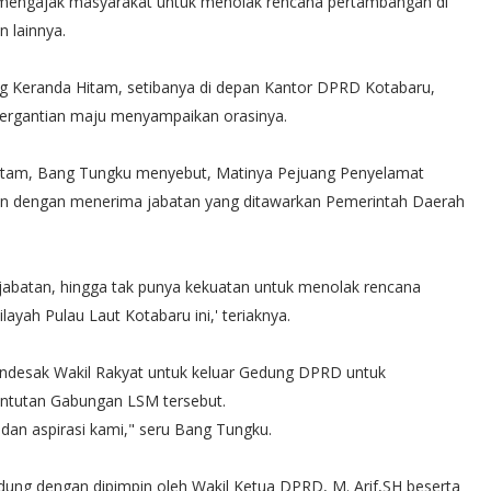
a mengajak masyarakat untuk menolak rencana pertambangan di
 lainnya.
ng Keranda Hitam, setibanya di depan Kantor DPRD Kotabaru,
ergantian maju menyampaikan orasinya.
 Hitam, Bang Tungku menyebut, Matinya Pejuang Penyelamat
gin dengan menerima jabatan yang ditawarkan Pemerintah Daerah
 jabatan, hingga tak punya kekuatan untuk menolak rencana
yah Pulau Laut Kotabaru ini,' teriaknya.
endesak Wakil Rakyat untuk keluar Gedung DPRD untuk
ntutan Gabungan LSM tersebut.
dan aspirasi kami," seru Bang Tungku.
edung dengan dipimpin oleh Wakil Ketua DPRD, M. Arif,SH beserta