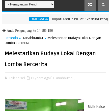
Bupati Andi Rudi Latif Perkuat Kebijakan 
TANBU AGT 26
kah Menuju Masa Depan yang Lebih Hijau dan Gemilang
Anda
Pengunjung ke 14.185.196
Beranda
Tanahbumbu
Melestarikan Budaya Lokal Dengan
Lomba Bercerita
Melestarikan Budaya Lokal Dengan
Lomba Bercerita
Bidik Kalsel
11 years ago
Tanahbumbu,
Bidik Kalsel