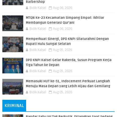
Barbershop
Bidik Kalsel
Aug 06, 2026
MTQN Ke-23 Kecamatan Simpang Empat: Ikhtiar
Membangun Generasi Qur’ani
Bidik Kalsel
Aug 06, 2026
Memperkuat Sinergi, DPD KNPI Silaturahmi Dengan
Bupati Hulu Sungai Selatan
Bidik Kalsel
Aug 05, 2026
DPD KNPI Kalsel Gelar Rakerda, Susun Program Kerja
Tiga Tahun ke Depan
Bidik Kalsel
Aug 05, 2026
Memasuki HUT ke-51, Indocement Perkuat Langkah
Menuju Masa Depan yang Lebih Hijau dan Gemilang
Bidik Kalsel
Aug 05, 2026
KRIMINAL
Bandar Sabu Ini Tak Berkutik, Ditangkap Saat Sedang