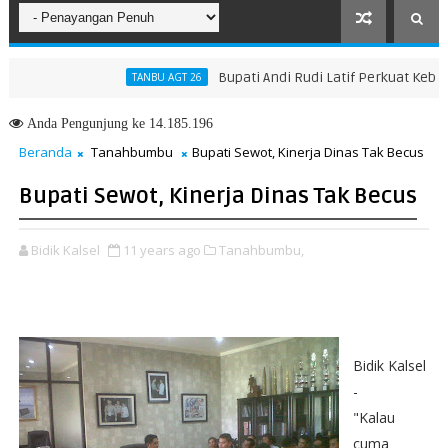
Bupati Andi Rudi Latif Perkuat Kebijakan
TANBU AGT 26
ngkah Menuju Masa Depan yang Lebih Hijau dan Gemilang
Anda
Pengunjung ke 14.185.196
Beranda
Tanahbumbu
Bupati Sewot, Kinerja Dinas Tak Becus
Bupati Sewot, Kinerja Dinas Tak Becus
Bidik Kalsel
11 years ago
Tanahbumbu,
Bidik Kalsel
-
"Kalau
cuma