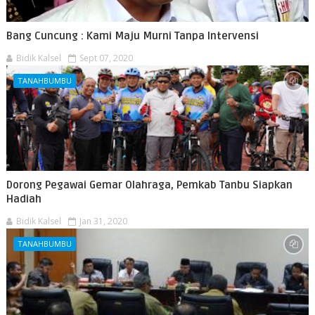
Bang Cuncung : Kami Maju Murni Tanpa Intervensi
Bidik Kalsel
Sept 07, 2020
TANAHBUMBU
Dorong Pegawai Gemar Olahraga, Pemkab Tanbu Siapkan
Hadiah
Bidik Kalsel
Jan 31, 2020
TANAHBUMBU