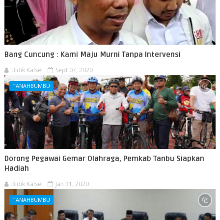
Bang Cuncung : Kami Maju Murni Tanpa Intervensi
Bidik Kalsel
Sept 07, 2020
TANAHBUMBU
Dorong Pegawai Gemar Olahraga, Pemkab Tanbu Siapkan
Hadiah
Bidik Kalsel
Jan 31, 2020
TANAHBUMBU