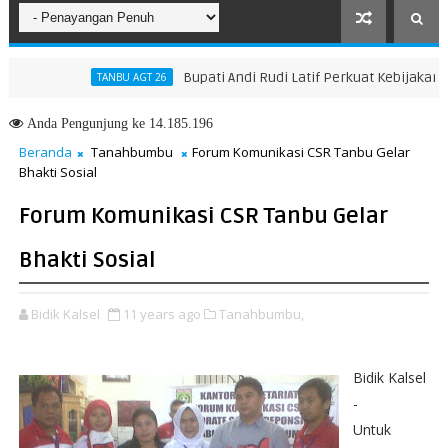
Bupati Andi Rudi Latif Perkuat Kebijakan Penin
TANBU AGT 26
Menuju Masa Depan yang Lebih Hijau dan Gemilang
Anda
Pengunjung ke 14.185.196
Beranda
Tanahbumbu
Forum Komunikasi CSR Tanbu Gelar
Bhakti Sosial
Forum Komunikasi CSR Tanbu Gelar
Bhakti Sosial
Bidik Kalsel
11 years ago
Tanahbumbu,
Bidik Kalsel
-
Untuk