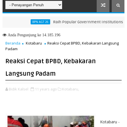
Raih Popular Government Institutions Award 
BPN AGT 26
han KUA-PPAS 2026, Perkuat Arah Pembangunan Tanah Bumbu
Anda
Pengunjung ke 14.185.196
Beranda
Kotabaru
Reaksi Cepat BPBD, Kebakaran Langsung
Padam
Reaksi Cepat BPBD, Kebakaran
Langsung Padam
Bidik Kalsel
11 years ago
Kotabaru,
Kotabaru -