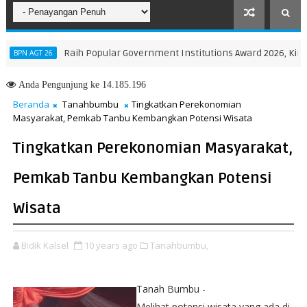
Raih Popular Government Institutions Award 2026, Kinerja 
 AGT 26
Anda
Pengunjung ke 14.185.196
Beranda
Tanahbumbu
Tingkatkan Perekonomian
Masyarakat, Pemkab Tanbu Kembangkan Potensi Wisata
Tingkatkan Perekonomian Masyarakat,
Pemkab Tanbu Kembangkan Potensi
Wisata
Bidik Kalsel
10 years ago
Tanahbumbu,
Tanah Bumbu -
Melihat potensi wisata yang ada di