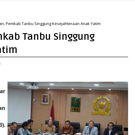
an, Pemkab Tanbu Singgung Kesejahteraan Anak Yatim
mkab Tanbu Singgung
atim
3,
ar
an
).