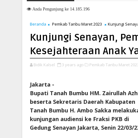
S 2026, Perkuat Arah Pembangunan Tanah Bumbu
Anda
Pengunjung ke 14.185.196
Beranda
Pemkab Tanbu Maret 2023
Kunjungi Senay
Kunjungi Senayan, Pe
Kesejahteraan Anak Y
Bidik Kalsel
3 years ago
Pemkab Tanbu Maret 202
Jakarta -
Bupati Tanah Bumbu HM. Zairullah Azh
beserta Sekretaris Daerah Kabupaten
Tanah Bumbu H. Ambo Sakka melakuk
kunjungan audiensi ke Fraksi PKB di
Gedung Senayan Jakarta, Senin 22/03/23