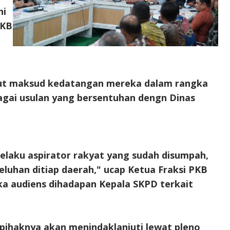
ni
PKB
a
but maksud kedatangan mereka dalam rangka
ai usulan yang bersentuhan dengn Dinas
selaku aspirator rakyat yang sudah disumpah,
luhan ditiap daerah," ucap Ketua Fraksi PKB
a audiens dihadapan Kepala SKPD terkait
 pihaknya akan menindaklanjuti lewat pleno