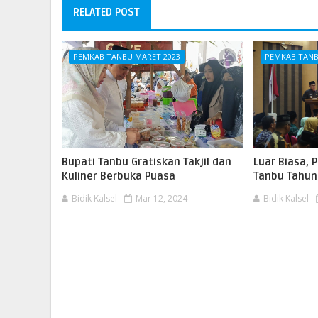
RELATED POST
PEMKAB TANBU MARET 2023
PEMKAB TANB
Bupati Tanbu Gratiskan Takjil dan
Luar Biasa,
Kuliner Berbuka Puasa
Tanbu Tahun
Bidik Kalsel
Mar 12, 2024
Bidik Kalsel