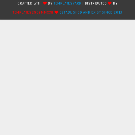
CRAFTED WITH
BY
TEMPLATESYARD
| DISTRIBUTED
BY
TEMPLATES2909MMXXII
ESTABLISHED AND EXIST SINCE 2013