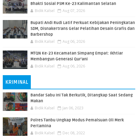
Bhakti Sosial PSM Ke-23 Kalimantan Selatan
Bidik Kalsel
Aug 07, 2026
Bupati Andi Rudi Latif Perkuat Kebijakan Peningkatan
SDM, Disnakertrans Gelar Pelatihan Desain Grafis dan
Barbershop
Bidik Kalsel
Aug 06, 2026
MTQN Ke-23 Kecamatan Simpang Empat: Ikhtiar
Membangun Generasi Qur’ani
Bidik Kalsel
Aug 06, 2026
KRIMINAL
Bandar Sabu Ini Tak Berkutik, Ditangkap Saat Sedang
Makan
Bidik Kalsel
Jan 06, 2023
Polres Tanbu Ungkap Modus Pemalsuan Oli Merk
Pertamina
Bidik Kalsel
Dec 08, 2022