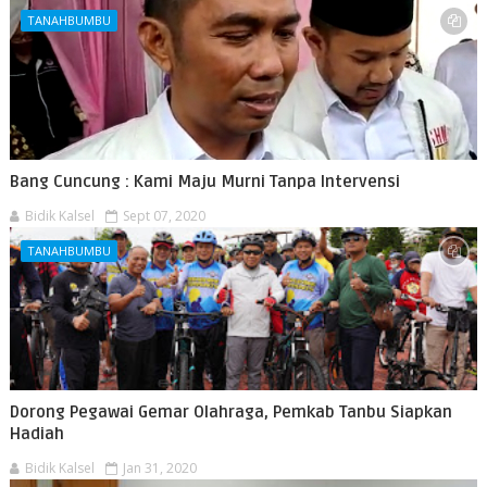
TANAHBUMBU
Bang Cuncung : Kami Maju Murni Tanpa Intervensi
Bidik Kalsel
Sept 07, 2020
TANAHBUMBU
Dorong Pegawai Gemar Olahraga, Pemkab Tanbu Siapkan
Hadiah
Bidik Kalsel
Jan 31, 2020