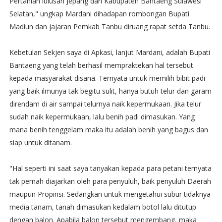
Pertanian lulusan Jepang dari Kabupaten Bantaeng Sulawesi
Selatan," ungkap Mardani dihadapan rombongan Bupati
Madiun dan jajaran Pemkab Tanbu diruang rapat setda Tanbu.
Kebetulan Sekjen saya di Apkasi, lanjut Mardani, adalah Bupati
Bantaeng yang telah berhasil mempraktekan hal tersebut
kepada masyarakat disana. Ternyata untuk memilih bibit padi
yang baik ilmunya tak begitu sulit, hanya butuh telur dan garam
direndam di air sampai telurnya naik kepermukaan. Jika telur
sudah naik kepermukaan, lalu benih padi dimasukan. Yang
mana benih tenggelam maka itu adalah benih yang bagus dan
siap untuk ditanam.
"Hal seperti ini saat saya tanyakan kepada para petani ternyata
tak pernah diajarkan oleh para penyuluh, baik penyuluh Daerah
maupun Propinsi. Sedangkan untuk mengetahui subur tidaknya
media tanam, tanah dimasukan kedalam botol lalu ditutup
dengan balon. Apabila balon tersebut mengembang, maka