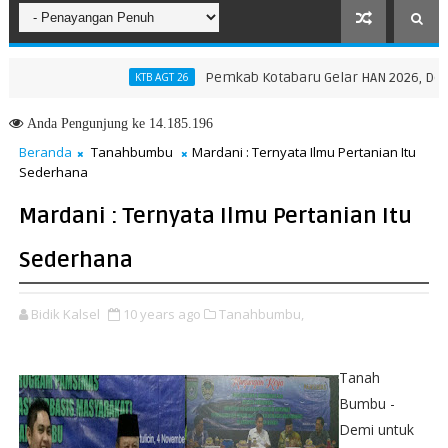
Pemkab Kotabaru Gelar HAN 2026, Dorong Par
KTB AGT 26
N Provinsi NTT, Menteri Nusron: Gunakan Sudut Pandang Masyarakat
Anda
Pengunjung ke 14.185.196
Beranda
Tanahbumbu
Mardani : Ternyata Ilmu Pertanian Itu
Sederhana
Mardani : Ternyata Ilmu Pertanian Itu
Sederhana
Bidik Kalsel
10 years ago
Tanahbumbu,
Tanah
Bumbu -
Demi untuk