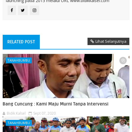
launching pada 2013 melalui URL www.bidikkalsel.com
Lihat Selanjutnya
RELATED POST
TANAHBUMBU
Bang Cuncung : Kami Maju Murni Tanpa Intervensi
Bidik Kalsel
Sept 07, 2020
TANAHBUMBU