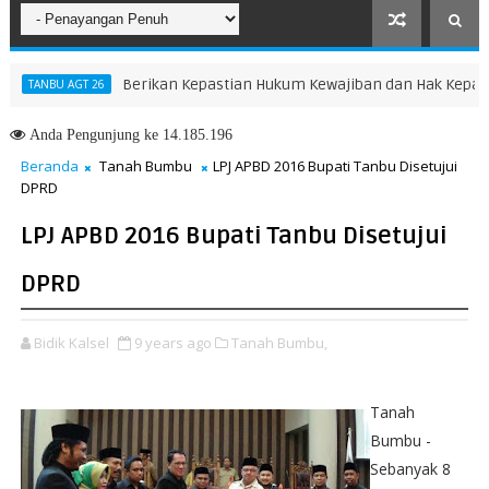
Berikan Kepastian Hukum Kewajiban dan Hak Kepala Desa
NBU AGT 26
Anda
Pengunjung ke 14.185.196
Beranda
Tanah Bumbu
LPJ APBD 2016 Bupati Tanbu Disetujui
DPRD
LPJ APBD 2016 Bupati Tanbu Disetujui
DPRD
Bidik Kalsel
9 years ago
Tanah Bumbu,
Tanah
Bumbu -
Sebanyak 8