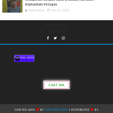
Diamankan Petugas
Bidik Kalsel
Dec 07, 2022
Beranda
undefined
CHAT WA
CRAFTED WITH
BY
TEMPLATESYARD
| DISTRIBUTED
BY