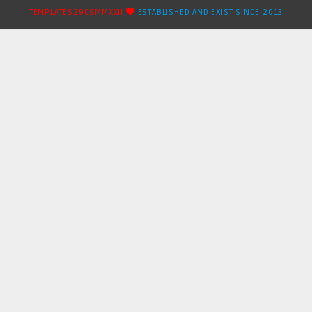
TEMPLATES2909MMXXII
ESTABLISHED AND EXIST SINCE 2013