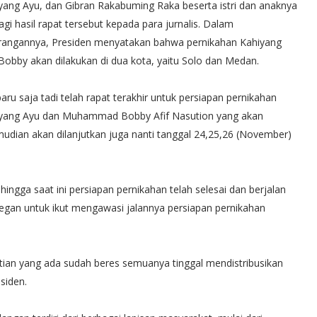
yang Ayu, dan Gibran Rakabuming Raka beserta istri dan anaknya
agi hasil rapat tersebut kepada para jurnalis. Dalam
rangannya, Presiden menyatakan bahwa pernikahan Kahiyang
Bobby akan dilakukan di dua kota, yaitu Solo dan Medan.
 baru saja tadi telah rapat terakhir untuk persiapan pernikahan
yang Ayu dan Muhammad Bobby Afif Nasution yang akan
dian akan dilanjutkan juga nanti tanggal 24,25,26 (November)
ingga saat ini persiapan pernikahan telah selesai dan berjalan
segan untuk ikut mengawasi jalannya persiapan pernikahan
anitian yang ada sudah beres semuanya tinggal mendistribusikan
siden.