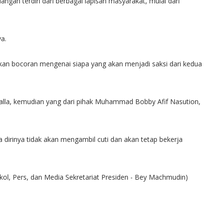
ngan terdiri dari berbagai lapisan masyarakat, mulai dari
a.
kan bocoran mengenai siapa yang akan menjadi saksi dari kedua
 Kalla, kemudian yang dari pihak Muhammad Bobby Afif Nasution,
irinya tidak akan mengambil cuti dan akan tetap bekerja
okol, Pers, dan Media Sekretariat Presiden - Bey Machmudin)