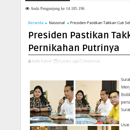
Anda
Pengunjung ke 14.185.196
Beranda
Nasional
Presiden Pastikan Takkan Cuti S
Presiden Pastikan Tak
Pernikahan Putrinya
Bidik Kalsel
9 years ago
Nasional,
Sura
Menj
Bobb
pers
Sura
Usai