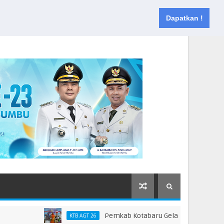
Muka
Tentang
Kontak
Dapatkan !
Pemkab Kotabaru Gelar HAN 2026, Dorong Par
KTB AGT 26