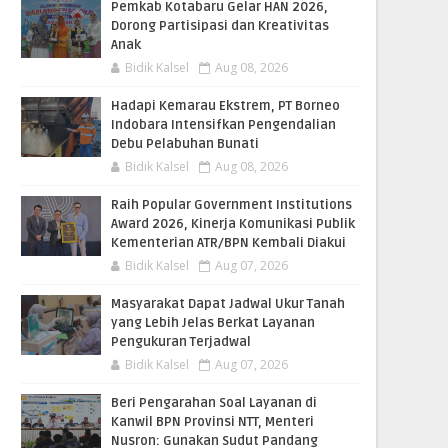
Pemkab Kotabaru Gelar HAN 2026,
Dorong Partisipasi dan Kreativitas
Anak
Bidik Kalsel
Aug 08, 2026
​Hadapi Kemarau Ekstrem, PT Borneo
Indobara Intensifkan Pengendalian
Debu Pelabuhan Bunati
Bidik Kalsel
Aug 08, 2026
Raih Popular Government Institutions
Award 2026, Kinerja Komunikasi Publik
Kementerian ATR/BPN Kembali Diakui
Bidik Kalsel
Aug 07, 2026
Masyarakat Dapat Jadwal Ukur Tanah
yang Lebih Jelas Berkat Layanan
Pengukuran Terjadwal
Bidik Kalsel
Aug 07, 2026
Beri Pengarahan Soal Layanan di
Kanwil BPN Provinsi NTT, Menteri
Nusron: Gunakan Sudut Pandang