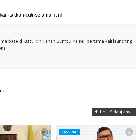
home base di Batulicin Tanah Bumbu Kalsel, pertama kali launching
com
ra
Lihat Selanjutnya
NASIONAL