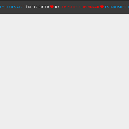
TEMPLATESYARD
| DISTRIBUTED
BY
TEMPLATES2909MMXXII
ESTABLISHED 