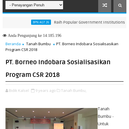
Raih Popular Government Institutions Award 
BPN AGT 26
han KUA-PPAS 2026, Perkuat Arah Pembangunan Tanah Bumbu
Anda
Pengunjung ke 14.185.196
Beranda
Tanah Bumbu
PT. Borneo Indobara Sosialisasikan
Program CSR 2018
PT. Borneo Indobara Sosialisasikan
Program CSR 2018
Bidik Kalsel
9 years ago
Tanah Bumbu,
Tanah
Bumbu -
Untuk