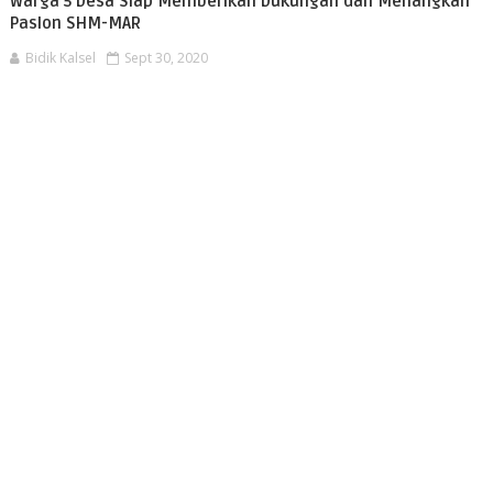
Warga 5 Desa Siap Memberikan Dukungan dan Menangkan
Paslon SHM-MAR
Bidik Kalsel
Sept 30, 2020