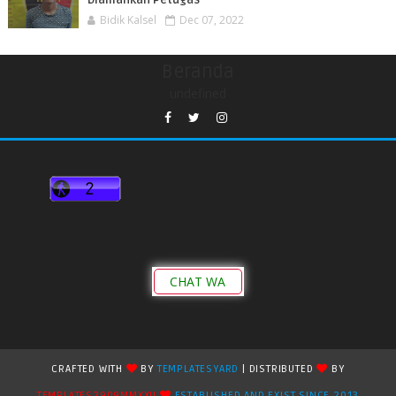
Diamankan Petugas
Bidik Kalsel
Dec 07, 2022
Beranda
undefined
CHAT WA
CRAFTED WITH
BY
TEMPLATESYARD
| DISTRIBUTED
BY
TEMPLATES2909MMXXII
ESTABLISHED AND EXIST SINCE 2013