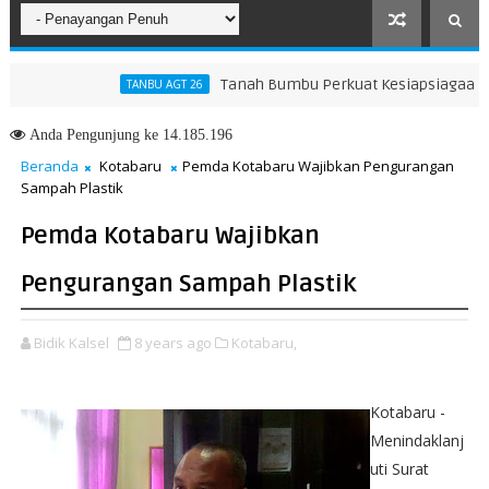
Tanah Bumbu Perkuat Kesiapsiagaan Hadap
TANBU AGT 26
Anda
Pengunjung ke 14.185.196
Beranda
Kotabaru
Pemda Kotabaru Wajibkan Pengurangan
Sampah Plastik
Pemda Kotabaru Wajibkan
Pengurangan Sampah Plastik
Bidik Kalsel
8 years ago
Kotabaru,
Kotabaru -
Menindaklanj
uti Surat