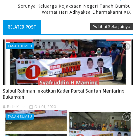
Serunya Keluarga Kejaksaan Negeri Tanah Bumbu
Warnai Hari Adhyaksa Dharmakarini XIX
Lihat Selanjutnya
RELATED POST
TANAH BUMBU
Saipul Rahman Ingatkan Kader Partai Santun Menjaring
Dukungan
Bidik Kalsel
Oct 01, 2020
TANAH BUMBU