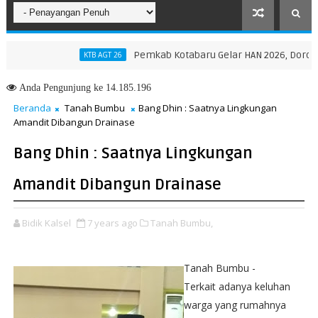
Pemkab Kotabaru Gelar HAN 2026, Dorong Parti
KTB AGT 26
Provinsi NTT, Menteri Nusron: Gunakan Sudut Pandang Masyarakat
Anda
Pengunjung ke 14.185.196
Beranda
Tanah Bumbu
Bang Dhin : Saatnya Lingkungan
Amandit Dibangun Drainase
Bang Dhin : Saatnya Lingkungan
Amandit Dibangun Drainase
Bidik Kalsel
7 years ago
Tanah Bumbu,
Tanah Bumbu -
Terkait adanya keluhan
warga yang rumahnya