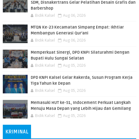
SDM, Disnakertrans Gelar Pelatihan Desain Grafis dan
Barbershop
Bidik Kalsel
Aug 06, 2026
MTQN Ke-23 Kecamatan Simpang Empat: Ikhtiar
Membangun Generasi Qur’ani
Bidik Kalsel
Aug 06, 2026
Memperkuat Sinergi, DPD KNPI Silaturahmi Dengan
Bupati Hulu Sungai Selatan
Bidik Kalsel
Aug 05, 2026
DPD KNPI Kalsel Gelar Rakerda, Susun Program Kerja
Tiga Tahun ke Depan
Bidik Kalsel
Aug 05, 2026
Memasuki HUT ke-51, Indocement Perkuat Langkah
Menuju Masa Depan yang Lebih Hijau dan Gemilang
Bidik Kalsel
Aug 05, 2026
KRIMINAL