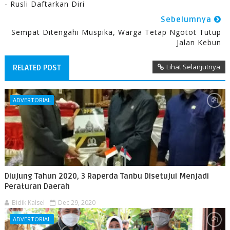
- Rusli Daftarkan Diri
Sebelumnya
Sempat Ditengahi Muspika, Warga Tetap Ngotot Tutup
Jalan Kebun
Lihat Selanjutnya
RELATED POST
ADVERTORIAL
Diujung Tahun 2020, 3 Raperda Tanbu Disetujui Menjadi
Peraturan Daerah
Bidik Kalsel
Dec 29, 2020
ADVERTORIAL