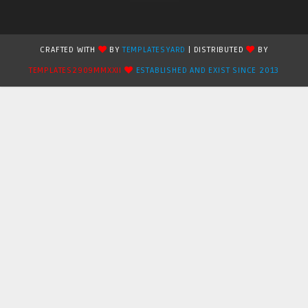
CRAFTED WITH
BY
TEMPLATESYARD
| DISTRIBUTED
BY
TEMPLATES2909MMXXII
ESTABLISHED AND EXIST SINCE 2013