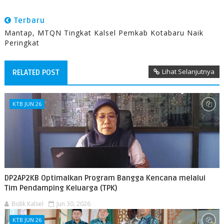
Terbaru
Mantap, MTQN Tingkat Kalsel Pemkab Kotabaru Naik
Peringkat
Lihat Selanjutnya
RELATED POST
KTB JUN 26
‎DP2AP2KB Optimalkan Program Bangga Kencana melalui
Tim Pendamping Keluarga (TPK)
Bidik Kalsel
Jun 30, 2026
KTB JUN 26