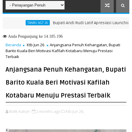
Bupati Andi Rudi Latif Apresiasi Launching Buku A
TANBU AGT 26
Anda
Pengunjung ke 14.185.196
Beranda
Ktb Jun 26
Anjangsana Penuh Kehangatan, Bupati
Barito Kuala Beri Motivasi Kafilah Kotabaru Menuju Prestasi
Terbaik
Anjangsana Penuh Kehangatan, Bupati
Barito Kuala Beri Motivasi Kafilah
Kotabaru Menuju Prestasi Terbaik
Bidik Kalsel
2 months ago
Ktb Jun 26,
K