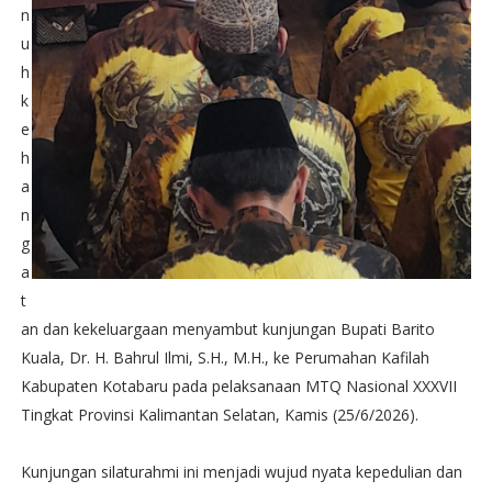
n
u
h
k
e
h
a
n
g
a
t
an dan kekeluargaan menyambut kunjungan Bupati Barito
Kuala, Dr. H. Bahrul Ilmi, S.H., M.H., ke Perumahan Kafilah
Kabupaten Kotabaru pada pelaksanaan MTQ Nasional XXXVII
Tingkat Provinsi Kalimantan Selatan, Kamis (25/6/2026).
Kunjungan silaturahmi ini menjadi wujud nyata kepedulian dan