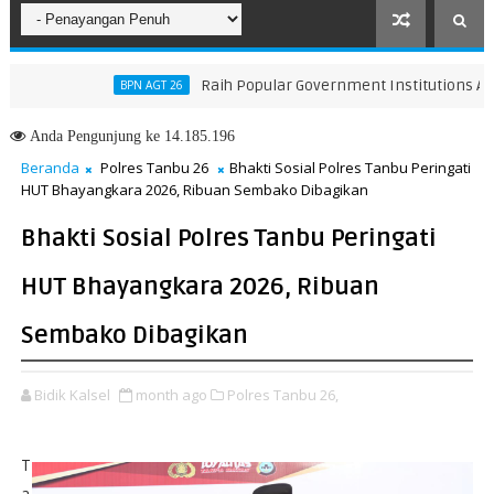
Raih Popular Government Institutions Award 2
BPN AGT 26
han KUA-PPAS 2026, Perkuat Arah Pembangunan Tanah Bumbu
Anda
Pengunjung ke 14.185.196
Beranda
Polres Tanbu 26
Bhakti Sosial Polres Tanbu Peringati
HUT Bhayangkara 2026, Ribuan Sembako Dibagikan
Bhakti Sosial Polres Tanbu Peringati
HUT Bhayangkara 2026, Ribuan
Sembako Dibagikan
Bidik Kalsel
month ago
Polres Tanbu 26,
T
a