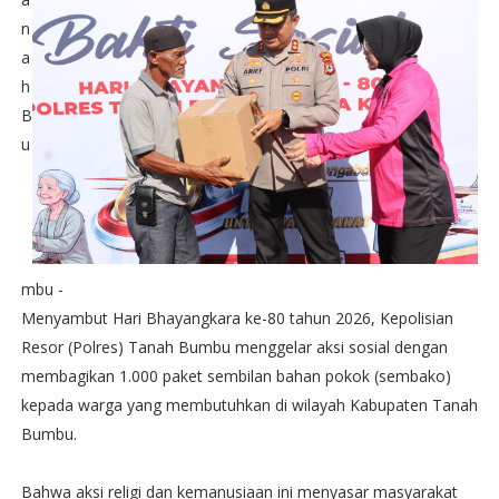
n
a
h
B
u
mbu -
Menyambut Hari Bhayangkara ke-80 tahun 2026, Kepolisian
Resor (Polres) Tanah Bumbu menggelar aksi sosial dengan
membagikan 1.000 paket sembilan bahan pokok (sembako)
kepada warga yang membutuhkan di wilayah Kabupaten Tanah
Bumbu.
Bahwa aksi religi dan kemanusiaan ini menyasar masyarakat