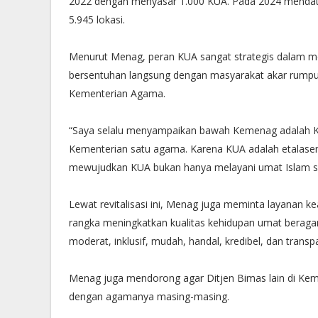
2022 dengan menyasar 1.000 KUA. Pada 2024 mendatan
5.945 lokasi.
Menurut Menag, peran KUA sangat strategis dalam me
bersentuhan langsung dengan masyarakat akar rumput
Kementerian Agama.
“Saya selalu menyampaikan bawah Kemenag adalah Ke
Kementerian satu agama. Karena KUA adalah etalase
mewujudkan KUA bukan hanya melayani umat Islam saj
Lewat revitalisasi ini, Menag juga meminta layanan 
rangka meningkatkan kualitas kehidupan umat beraga
moderat, inklusif, mudah, handal, kredibel, dan transp
Menag juga mendorong agar Ditjen Bimas lain di Ke
dengan agamanya masing-masing.