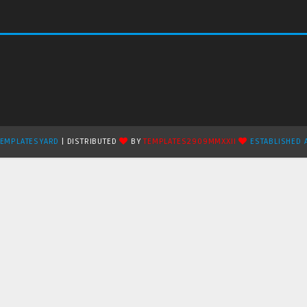
TEMPLATESYARD
| DISTRIBUTED
BY
TEMPLATES2909MMXXII
ESTABLISHED 