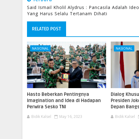
Said Ismail Kholil Alydrus : Pancasila Adalah Ideo
Yang Harus Selalu Tertanam Dihati
RELATED POST
NASIONAL
NASIONAL
Hasto Beberkan Pentingnya
Dialog Khus
Imagination and Idea di Hadapan
Presiden Jo
Perwira Sesko TNI
Depan Bang
Bidik Kalsel
May 16, 2023
Bidik Kalsel