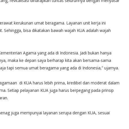
g, revitalisasi diharapkan tuntas seluruhnya dengan menyasar
rawat kerukunan umat beragama. Layanan unit kerja ini
. Sehingga, bisa dikatakan bawah wajah KUA adalah wajah
menterian Agama yang ada di Indonesia. Jadi bukan hanya
nya, maka ke depan saya berharap kita akan bersama-sama
a tapi semua umat beragama yang ada di Indonesia,” ujarnya.
keagamaan di KUA harus lebih prima, kredibel dan moderat dalam
ma. Setiap pelayanan KUA juga harus berpegang pada prinsip
aran.
menag juga mempunyai layanan serupa dengan KUA, sesuai