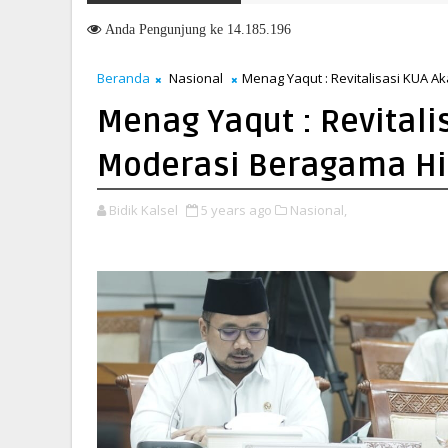
uju Masa Depan yang Lebih Hijau dan Gemilang
Anda
Pengunjung ke 14.185.196
Beranda
Nasional
Menag Yaqut : Revitalisasi KUA
Menag Yaqut : Revital
Moderasi Beragama H
Bidik Kalsel
5 years ago
Nasional,