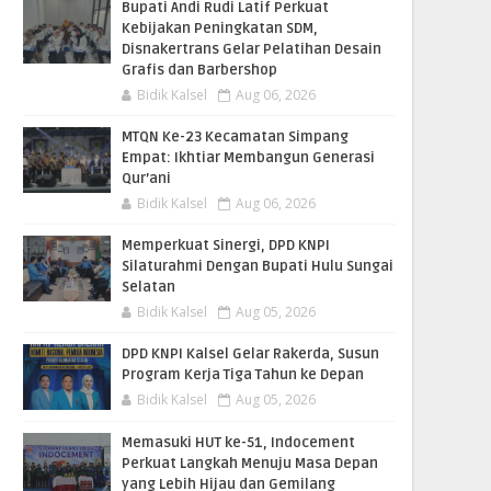
Bupati Andi Rudi Latif Perkuat
Kebijakan Peningkatan SDM,
Disnakertrans Gelar Pelatihan Desain
Grafis dan Barbershop
Bidik Kalsel
Aug 06, 2026
MTQN Ke-23 Kecamatan Simpang
Empat: Ikhtiar Membangun Generasi
Qur’ani
Bidik Kalsel
Aug 06, 2026
Memperkuat Sinergi, DPD KNPI
Silaturahmi Dengan Bupati Hulu Sungai
Selatan
Bidik Kalsel
Aug 05, 2026
DPD KNPI Kalsel Gelar Rakerda, Susun
Program Kerja Tiga Tahun ke Depan
Bidik Kalsel
Aug 05, 2026
Memasuki HUT ke-51, Indocement
Perkuat Langkah Menuju Masa Depan
yang Lebih Hijau dan Gemilang