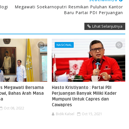
logi
Megawati Soekarnoputri Resmikan Puluhan Kantor
Baru Partai PDI Perjuangan
Lihat Selanjutnya
NASIONAL
us Megawati Bersama
Hasto Kristiyanto : Partai PDI
kowi, Bahas Arah Masa
Perjuangan Banyak Miliki Kader
sa
Mumpuni Untuk Capres dan
Cawapres
Oct 08, 2022
Bidik Kalsel
Oct 15, 2021